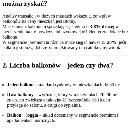
można zyskać?
Analizy transakcji w dużych miastach wskazują, że wpływ
balkonów na ceny mieszkań jest istotny.
Mieszkania z balkonem sprzedają się średnio o
3-8% drożej
w
przeliczeniu na m² powierzchni użytkowej niż identyczne lokale bez
balkonu.
W segmencie premium ta różnica może sięgać nawet
15-20%
, jeśli
balkon jest duży, dobrze zaprojektowany i ma atrakcyjny widok.
2. Liczba balkonów – jeden czy dwa?
Jeden balkon
– standard rynkowy w mieszkaniach do 60 m².
Dwa balkony
– wyróżnik, który w mieszkaniach 70–90 m²
znacząco zwiększa atrakcyjność (szczególnie jeśli jeden
przylega do salonu, a drugi do sypialni).
Balkon + loggia
– układ doceniany w segmencie premium i
apartamentach narożnych.