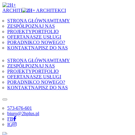
Skip to content
STRONA GŁÓWNA
WITAMY
ZESPÓŁ
POZNAJ NAS
PROJEKTY
PORTFOLIO
OFERTA
NASZE USŁUGI
PORADNIK
CO NOWEGO?
KONTAKT
NAPISZ DO NAS
STRONA GŁÓWNA
WITAMY
ZESPÓŁ
POZNAJ NAS
PROJEKTY
PORTFOLIO
OFERTA
NASZE USŁUGI
PORADNIK
CO NOWEGO?
KONTAKT
NAPISZ DO NAS
573-676-601
biuro@2hplus.pl
FB
IG