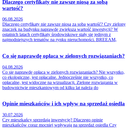
Dlaczego certyfikaty nie zawsze niosą za sobą
wartość?
06.08.2026
Dlaczego certyfikaty nie zawsze niosą za sobą wartość? Czy zielony
znaczek na budynku naprawdę zwiększa wartość inwestycji? W
ostatnich latach certyfikaty środowiskowe stały się jednym z
najmodniejszych tematów na rynku nieruchomości. BREEAM,
Co się naprawdę opłaca w zielonych rozwiązaniach?
04.08.2026
Co się naprawdę opłaca w zielonych rozwiązaniach? Nie wszystko,
co ekologiczne, jest opłacalne. Jednocześnie nie wszystko, co
opłacalne, jest widoczne na wizualizacji. Zielone rozwiązania w
budownictwie mieszkaniowym od kilku lat należą do
Opinie mieszkańców i ich wpływ na sprzedaż osiedla
30.07.2026
Czy mieszkańcy sprzedają inwestycję? Dlaczego opinie
mieszkańców coraz mocniej wpływają na sprzedaż osiedla Czy