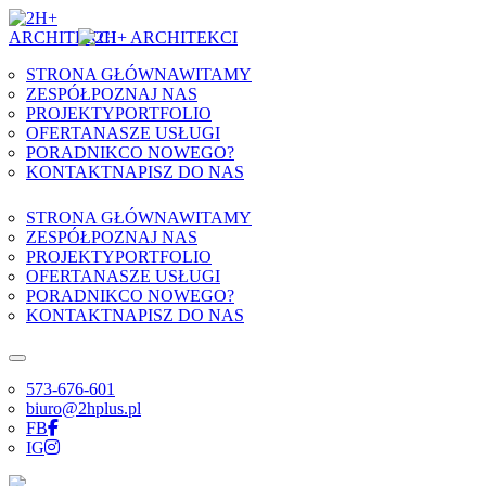
Skip to content
STRONA GŁÓWNA
WITAMY
ZESPÓŁ
POZNAJ NAS
PROJEKTY
PORTFOLIO
OFERTA
NASZE USŁUGI
PORADNIK
CO NOWEGO?
KONTAKT
NAPISZ DO NAS
STRONA GŁÓWNA
WITAMY
ZESPÓŁ
POZNAJ NAS
PROJEKTY
PORTFOLIO
OFERTA
NASZE USŁUGI
PORADNIK
CO NOWEGO?
KONTAKT
NAPISZ DO NAS
573-676-601
biuro@2hplus.pl
FB
IG