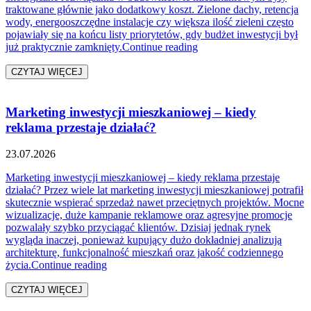
traktowane głównie jako dodatkowy koszt. Zielone dachy, retencja
wody, energooszczędne instalacje czy większa ilość zieleni często
pojawiały się na końcu listy priorytetów, gdy budżet inwestycji był
„Ekologia jako koszt czy
już praktycznie zamknięty.
Continue reading
CZYTAJ WIĘCEJ
Marketing inwestycji mieszkaniowej – kiedy
reklama przestaje działać?
23.07.2026
Marketing inwestycji mieszkaniowej – kiedy reklama przestaje
działać? Przez wiele lat marketing inwestycji mieszkaniowej potrafił
skutecznie wspierać sprzedaż nawet przeciętnych projektów. Mocne
wizualizacje, duże kampanie reklamowe oraz agresyjne promocje
pozwalały szybko przyciągać klientów. Dzisiaj jednak rynek
wygląda inaczej, ponieważ kupujący dużo dokładniej analizują
architekturę, funkcjonalność mieszkań oraz jakość codziennego
„Marketing inwestycji mieszkaniowej – kiedy r
życia.
Continue reading
CZYTAJ WIĘCEJ