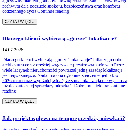
agresywny marketing albo efektowną reklamę. Zamiast chwilowego
zachwytu daje poczucie spokoju, bezpieczeństwa oraz komfortu
„Jak architektura działa na emoc
codziennego życia.
Continue reading
CZYTAJ WIĘCEJ
Dlaczego klienci wybierają „gorsze” lokalizacje?
14.07.2026
Dlaczego klienci wybierają „gorsze” lokalizacje? I dlaczego dobra
architektura coraz częściej wygrywa z prestiżowym adresem Przez
wiele lat rynek nieruchomości powtarzał jedną zasadę: lokalizacja
jest najważniejsza. Nadal ma ona ogromne znaczenie, jednak w
2026 roku coraz wyraźniej widać, że sama lokalizacja nie wystarcza
już do skutecznej sprzedaży mieszkań. Dobra architektura
Continue
„Dlaczego klienci wybierają „gorsze” lokalizacje?”
reading
CZYTAJ WIĘCEJ
Jak projekt wpływa na tempo sprzedaży mieszkań?
Sprzedaż mieszkań – dlaczego jedne inwestycje sprzedają się