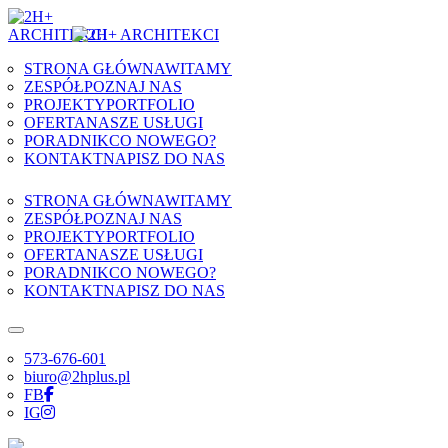
Skip to content
STRONA GŁÓWNA
WITAMY
ZESPÓŁ
POZNAJ NAS
PROJEKTY
PORTFOLIO
OFERTA
NASZE USŁUGI
PORADNIK
CO NOWEGO?
KONTAKT
NAPISZ DO NAS
STRONA GŁÓWNA
WITAMY
ZESPÓŁ
POZNAJ NAS
PROJEKTY
PORTFOLIO
OFERTA
NASZE USŁUGI
PORADNIK
CO NOWEGO?
KONTAKT
NAPISZ DO NAS
573-676-601
biuro@2hplus.pl
FB
IG