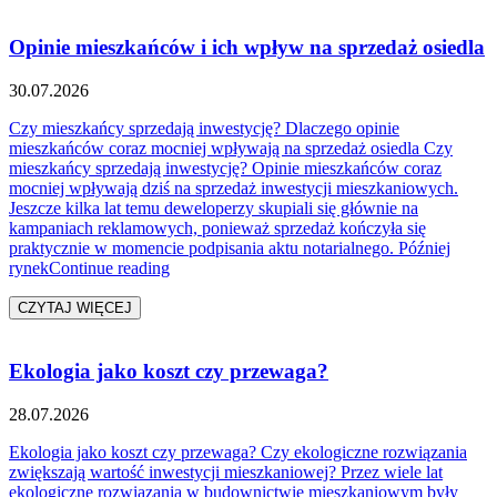
Opinie mieszkańców i ich wpływ na sprzedaż osiedla
30.07.2026
Czy mieszkańcy sprzedają inwestycję? Dlaczego opinie
mieszkańców coraz mocniej wpływają na sprzedaż osiedla Czy
mieszkańcy sprzedają inwestycję? Opinie mieszkańców coraz
mocniej wpływają dziś na sprzedaż inwestycji mieszkaniowych.
Jeszcze kilka lat temu deweloperzy skupiali się głównie na
kampaniach reklamowych, ponieważ sprzedaż kończyła się
praktycznie w momencie podpisania aktu notarialnego. Później
„Opinie mieszkańców i ich wpływ na sprzedaż
rynek
Continue reading
CZYTAJ WIĘCEJ
Ekologia jako koszt czy przewaga?
28.07.2026
Ekologia jako koszt czy przewaga? Czy ekologiczne rozwiązania
zwiększają wartość inwestycji mieszkaniowej? Przez wiele lat
ekologiczne rozwiązania w budownictwie mieszkaniowym były