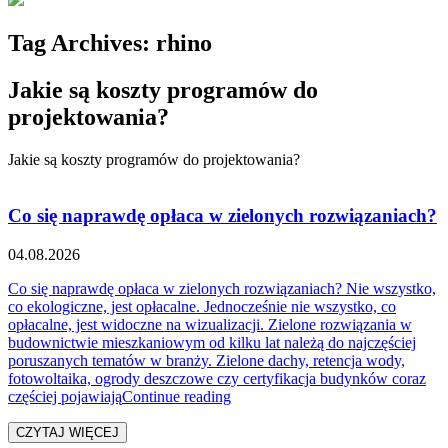
Tag Archives:
rhino
Jakie są koszty programów do
projektowania?
Jakie są koszty programów do projektowania?
Co się naprawdę opłaca w zielonych rozwiązaniach?
04.08.2026
Co się naprawdę opłaca w zielonych rozwiązaniach? Nie wszystko,
co ekologiczne, jest opłacalne. Jednocześnie nie wszystko, co
opłacalne, jest widoczne na wizualizacji. Zielone rozwiązania w
budownictwie mieszkaniowym od kilku lat należą do najczęściej
poruszanych tematów w branży. Zielone dachy, retencja wody,
fotowoltaika, ogrody deszczowe czy certyfikacja budynków coraz
„Co się naprawdę opłaca w zielo
częściej pojawiają
Continue reading
CZYTAJ WIĘCEJ