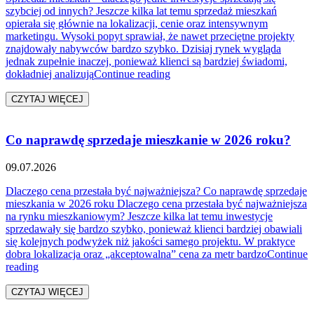
szybciej od innych? Jeszcze kilka lat temu sprzedaż mieszkań
opierała się głównie na lokalizacji, cenie oraz intensywnym
marketingu. Wysoki popyt sprawiał, że nawet przeciętne projekty
znajdowały nabywców bardzo szybko. Dzisiaj rynek wygląda
jednak zupełnie inaczej, ponieważ klienci są bardziej świadomi,
„Jak projekt wpływa na tempo 
dokładniej analizują
Continue reading
CZYTAJ WIĘCEJ
Co naprawdę sprzedaje mieszkanie w 2026 roku?
09.07.2026
Dlaczego cena przestała być najważniejsza? Co naprawdę sprzedaje
mieszkania w 2026 roku Dlaczego cena przestała być najważniejsza
na rynku mieszkaniowym? Jeszcze kilka lat temu inwestycje
sprzedawały się bardzo szybko, ponieważ klienci bardziej obawiali
się kolejnych podwyżek niż jakości samego projektu. W praktyce
dobra lokalizacja oraz „akceptowalna” cena za metr bardzo
Continue
„Co naprawdę sprzedaje mieszkanie w 2026 roku?”
reading
CZYTAJ WIĘCEJ