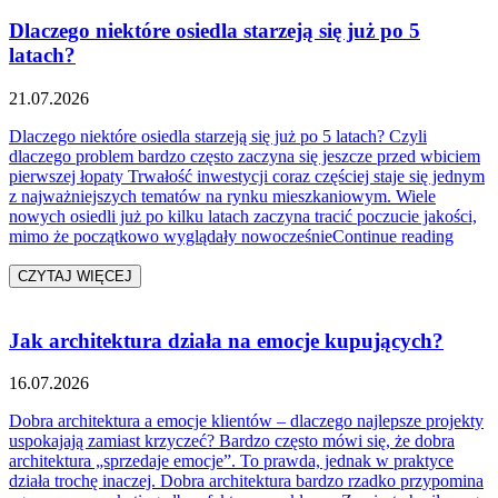
Dlaczego niektóre osiedla starzeją się już po 5
latach?
21.07.2026
Dlaczego niektóre osiedla starzeją się już po 5 latach? Czyli
dlaczego problem bardzo często zaczyna się jeszcze przed wbiciem
pierwszej łopaty Trwałość inwestycji coraz częściej staje się jednym
z najważniejszych tematów na rynku mieszkaniowym. Wiele
nowych osiedli już po kilku latach zaczyna tracić poczucie jakości,
„Dlacz
mimo że początkowo wyglądały nowocześnie
Continue reading
CZYTAJ WIĘCEJ
Jak architektura działa na emocje kupujących?
16.07.2026
Dobra architektura a emocje klientów – dlaczego najlepsze projekty
uspokajają zamiast krzyczeć? Bardzo często mówi się, że dobra
architektura „sprzedaje emocje”. To prawda, jednak w praktyce
działa trochę inaczej. Dobra architektura bardzo rzadko przypomina