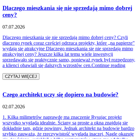
Dlaczego mieszkania się nie sprzedają mimo dobrej
ceny?
07.07.2026
Dlaczego mieszkania się nie sprzedają mimo dobrej ceny? Czyli
dlaczego rynek coraz częściej odrzuca projekty, które „na papierze”
wydają się atrakcyjne Dlaczego mieszkania się nie sprzedają mimo
atrakcyjnej ceny? Jeszcze kilka lat temu wiele inwestycji
sprzedawało się praktycznie samo, ponieważ rynek był rozpędzony,
„Dlacz
a klienci obawiali się dalszych wzrostów cen.
Continue reading
CZYTAJ WIĘCEJ
Czego architekt uczy się dopiero na budowie?
02.07.2026
1. Kilka milimetrów naprawdę ma znaczenie Rysując projekt
wszystko wygląda idealnie. Ściany są proste a okna znajdują się
dokładnie tam, gdzie powinny. Jednak architekt na budowie bardzo
szybko zauważa, że rzeczywistość wygląda inaczej. Nagle okazuje