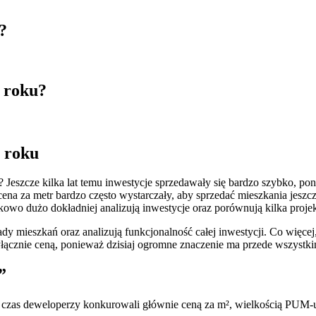
?
 roku?
 roku
eszcze kilka lat temu inwestycje sprzedawały się bardzo szybko, poni
cena za metr bardzo często wystarczały, aby sprzedać mieszkania jes
atkowo dużo dokładniej analizują inwestycje oraz porównują kilka proje
y mieszkań oraz analizują funkcjonalność całej inwestycji. Co więcej,
 wyłącznie ceną, ponieważ dzisiaj ogromne znaczenie ma przede wszystk
”
gi czas deweloperzy konkurowali głównie ceną za m², wielkością PUM-