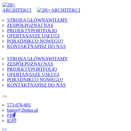
Skip to content
STRONA GŁÓWNA
WITAMY
ZESPÓŁ
POZNAJ NAS
PROJEKTY
PORTFOLIO
OFERTA
NASZE USŁUGI
PORADNIK
CO NOWEGO?
KONTAKT
NAPISZ DO NAS
STRONA GŁÓWNA
WITAMY
ZESPÓŁ
POZNAJ NAS
PROJEKTY
PORTFOLIO
OFERTA
NASZE USŁUGI
PORADNIK
CO NOWEGO?
KONTAKT
NAPISZ DO NAS
573-676-601
biuro@2hplus.pl
FB
IG