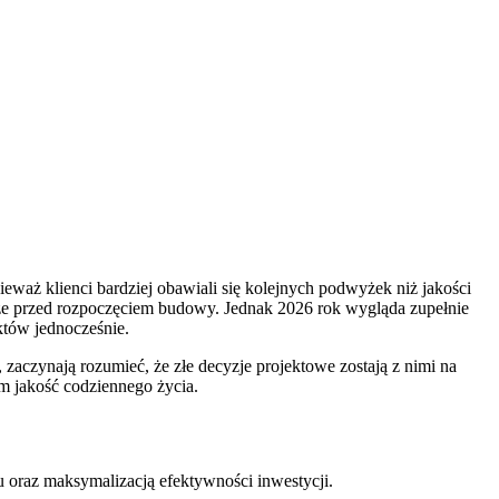
eważ klienci bardziej obawiali się kolejnych podwyżek niż jakości
zcze przed rozpoczęciem budowy. Jednak 2026 rok wygląda zupełnie
któw jednocześnie.
 zaczynają rozumieć, że złe decyzje projektowe zostają z nimi na
im jakość codziennego życia.
u oraz maksymalizacją efektywności inwestycji.