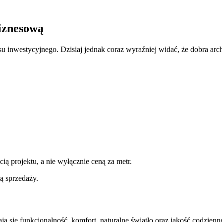
biznesową
esu inwestycyjnego. Dzisiaj jednak coraz wyraźniej widać, że dobra arch
cią projektu, a nie wyłącznie ceną za metr.
ią sprzedaży.
ą się funkcjonalność, komfort, naturalne światło oraz jakość codzien