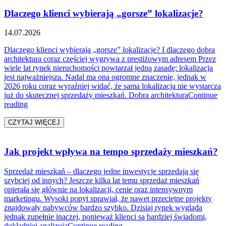
Dlaczego klienci wybierają „gorsze” lokalizacje?
14.07.2026
Dlaczego klienci wybierają „gorsze” lokalizacje? I dlaczego dobra
architektura coraz częściej wygrywa z prestiżowym adresem Przez
wiele lat rynek nieruchomości powtarzał jedną zasadę: lokalizacja
jest najważniejsza. Nadal ma ona ogromne znaczenie, jednak w
2026 roku coraz wyraźniej widać, że sama lokalizacja nie wystarcza
już do skutecznej sprzedaży mieszkań. Dobra architektura
Continue
„Dlaczego klienci wybierają „gorsze” lokalizacje?”
reading
CZYTAJ WIĘCEJ
Jak projekt wpływa na tempo sprzedaży mieszkań?
Sprzedaż mieszkań – dlaczego jedne inwestycje sprzedają się
szybciej od innych? Jeszcze kilka lat temu sprzedaż mieszkań
opierała się głównie na lokalizacji, cenie oraz intensywnym
marketingu. Wysoki popyt sprawiał, że nawet przeciętne projekty
znajdowały nabywców bardzo szybko. Dzisiaj rynek wygląda
jednak zupełnie inaczej, ponieważ klienci są bardziej świadomi,
„Jak projekt wpływa na tempo 
dokładniej analizują
Continue reading