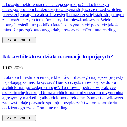
Dlaczego niektóre osiedla starzeją się już po 5 latach? Czyli
dlaczego problem bardzo często zaczyna się jeszcze przed wbiciem
pierwszej łopaty Trwałość inwestycji coraz częściej staje się jednym
z najważniejszych tematów na rynku mieszkaniowym. Wiele
nowych osiedli już po kilku latach zaczyna tracić poczucie jakości,
„Dlacz
mimo że początkowo wyglądały nowocześnie
Continue reading
CZYTAJ WIĘCEJ
Jak architektura działa na emocje kupujących?
16.07.2026
Dobra architektura a emocje klientów – dlaczego najlepsze projekty
uspokajają zamiast krzyczeć? Bardzo często mówi się, że dobra
architektura „sprzedaje emocje”. To prawda, jednak w praktyce
działa trochę inaczej. Dobra architektura bardzo rzadko przypomina
agresywny marketing albo efektowną reklamę. Zamiast chwilowego
zachwytu daje poczucie spokoju, bezpieczeństwa oraz komfortu
„Jak architektura działa na emoc
codziennego życia.
Continue reading
CZYTAJ WIĘCEJ