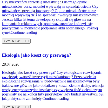
Czy mieszkańcy sprzedają inwestycję? Dlaczego opinie
mieszkańców coraz mocniej wpływają na sprzedaż osiedla Czy
mieszkańcy sprzedają inwestycję? Opinie mieszkańców coraz
mocniej wpływają dziś na sprzedaż inwestycji mieszkaniowych.
Jeszcze kilka lat temu deweloperzy skupiali się głównie na
kampaniach reklamowych, ponieważ sprzedaż kończyła się
praktycznie w momencie podpisania aktu notarialnego. Później
„Opinie mieszkańców i ich wpływ na sprzedaż
rynek
Continue reading
CZYTAJ WIĘCEJ
Ekologia jako koszt czy przewaga?
28.07.2026
Ekologia jako koszt czy przewaga? Czy ekologiczne rozwiązania
zwiększają wartość inwestycji mieszkaniowej? Przez wiele lat
ekologiczne rozwiązania w budownictwie mieszkaniowym były
traktowane głównie jako dodatkowy koszt. Zielone dachy, retencja
wody, energooszczędne instalacje czy większa ilość zieleni często
pojawiały się na końcu listy priorytetów, gdy budżet inwestycji był
„Ekologia jako koszt czy
już praktycznie zamknięty.
Continue reading
CZYTAJ WIĘCEJ