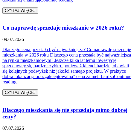
CZYTAJ WIĘCEJ
Co naprawdę sprzedaje mieszkanie w 2026 roku?
09.07.2026
Dlaczego cena przestała być najważniejsza? Co naprawdę sprzedaje
mieszkania w 2026 roku Dlaczego cena przestała być najważniejsza
na rynku mieszkaniowym? Jeszcze kilka lat temu inwestycje
sprzedawały się bardzo szybko, ponieważ klienci bardziej obawiali
się kolejnych podwyżek niż jakości samego projektu. W praktyce
dobra lokalizacja oraz „akceptowalna” cena za metr bardzo
Continue
„Co naprawdę sprzedaje mieszkanie w 2026 roku?”
reading
CZYTAJ WIĘCEJ
Dlaczego mieszkania się nie sprzedają mimo dobrej
ceny?
07.07.2026