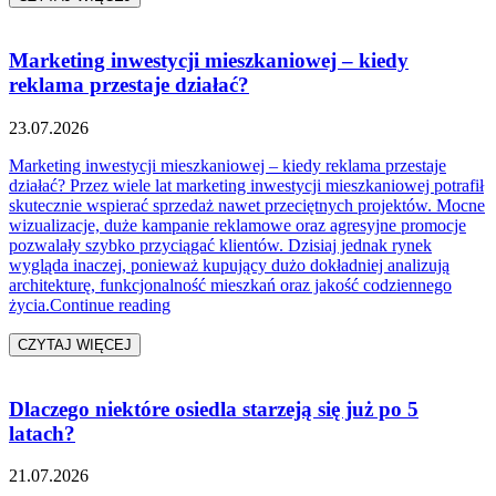
Marketing inwestycji mieszkaniowej – kiedy
reklama przestaje działać?
23.07.2026
Marketing inwestycji mieszkaniowej – kiedy reklama przestaje
działać? Przez wiele lat marketing inwestycji mieszkaniowej potrafił
skutecznie wspierać sprzedaż nawet przeciętnych projektów. Mocne
wizualizacje, duże kampanie reklamowe oraz agresyjne promocje
pozwalały szybko przyciągać klientów. Dzisiaj jednak rynek
wygląda inaczej, ponieważ kupujący dużo dokładniej analizują
architekturę, funkcjonalność mieszkań oraz jakość codziennego
„Marketing inwestycji mieszkaniowej – kiedy r
życia.
Continue reading
CZYTAJ WIĘCEJ
Dlaczego niektóre osiedla starzeją się już po 5
latach?
21.07.2026