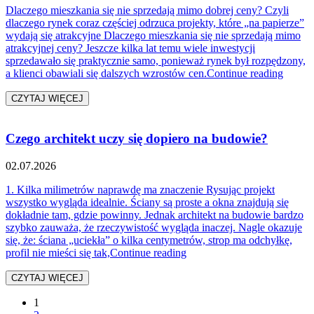
Dlaczego mieszkania się nie sprzedają mimo dobrej ceny? Czyli
dlaczego rynek coraz częściej odrzuca projekty, które „na papierze”
wydają się atrakcyjne Dlaczego mieszkania się nie sprzedają mimo
atrakcyjnej ceny? Jeszcze kilka lat temu wiele inwestycji
sprzedawało się praktycznie samo, ponieważ rynek był rozpędzony,
„Dlacz
a klienci obawiali się dalszych wzrostów cen.
Continue reading
CZYTAJ WIĘCEJ
Czego architekt uczy się dopiero na budowie?
02.07.2026
1. Kilka milimetrów naprawdę ma znaczenie Rysując projekt
wszystko wygląda idealnie. Ściany są proste a okna znajdują się
dokładnie tam, gdzie powinny. Jednak architekt na budowie bardzo
szybko zauważa, że rzeczywistość wygląda inaczej. Nagle okazuje
się, że: ściana „uciekła” o kilka centymetrów, strop ma odchyłkę,
„Czego architekt uczy się d
profil nie mieści się tak,
Continue reading
CZYTAJ WIĘCEJ
1