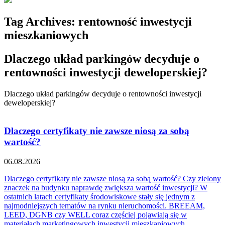
Tag Archives:
rentowność inwestycji
mieszkaniowych
Dlaczego układ parkingów decyduje o
rentowności inwestycji deweloperskiej?
Dlaczego układ parkingów decyduje o rentowności inwestycji
deweloperskiej?
Dlaczego certyfikaty nie zawsze niosą za sobą
wartość?
06.08.2026
Dlaczego certyfikaty nie zawsze niosą za sobą wartość? Czy zielony
znaczek na budynku naprawdę zwiększa wartość inwestycji? W
ostatnich latach certyfikaty środowiskowe stały się jednym z
najmodniejszych tematów na rynku nieruchomości. BREEAM,
LEED, DGNB czy WELL coraz częściej pojawiają się w
materiałach marketingowych inwestycji mieszkaniowych,