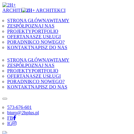
Skip to content
STRONA GŁÓWNA
WITAMY
ZESPÓŁ
POZNAJ NAS
PROJEKTY
PORTFOLIO
OFERTA
NASZE USŁUGI
PORADNIK
CO NOWEGO?
KONTAKT
NAPISZ DO NAS
STRONA GŁÓWNA
WITAMY
ZESPÓŁ
POZNAJ NAS
PROJEKTY
PORTFOLIO
OFERTA
NASZE USŁUGI
PORADNIK
CO NOWEGO?
KONTAKT
NAPISZ DO NAS
573-676-601
biuro@2hplus.pl
FB
IG