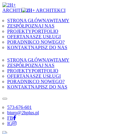
Skip to content
STRONA GŁÓWNA
WITAMY
ZESPÓŁ
POZNAJ NAS
PROJEKTY
PORTFOLIO
OFERTA
NASZE USŁUGI
PORADNIK
CO NOWEGO?
KONTAKT
NAPISZ DO NAS
STRONA GŁÓWNA
WITAMY
ZESPÓŁ
POZNAJ NAS
PROJEKTY
PORTFOLIO
OFERTA
NASZE USŁUGI
PORADNIK
CO NOWEGO?
KONTAKT
NAPISZ DO NAS
573-676-601
biuro@2hplus.pl
FB
IG