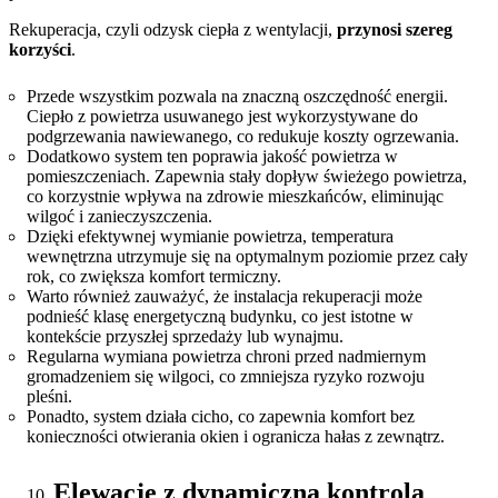
Rekuperacja, czyli odzysk ciepła z wentylacji,
przynosi szereg
korzyści
.
Przede wszystkim pozwala na znaczną oszczędność energii.
Ciepło z powietrza usuwanego jest wykorzystywane do
podgrzewania nawiewanego, co redukuje koszty ogrzewania.
Dodatkowo system ten poprawia jakość powietrza w
pomieszczeniach. Zapewnia stały dopływ świeżego powietrza,
co korzystnie wpływa na zdrowie mieszkańców, eliminując
wilgoć i zanieczyszczenia.
Dzięki efektywnej wymianie powietrza, temperatura
wewnętrzna utrzymuje się na optymalnym poziomie przez cały
rok, co zwiększa komfort termiczny.
Warto również zauważyć, że instalacja rekuperacji może
podnieść klasę energetyczną budynku, co jest istotne w
kontekście przyszłej sprzedaży lub wynajmu.
Regularna wymiana powietrza chroni przed nadmiernym
gromadzeniem się wilgoci, co zmniejsza ryzyko rozwoju
pleśni.
Ponadto, system działa cicho, co zapewnia komfort bez
konieczności otwierania okien i ogranicza hałas z zewnątrz.
Elewacje z dynamiczną kontrolą