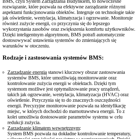
BMS, czyli System Zarządzania Budynkiem, to nowoczesne
rozwiązanie, które pozwala na efektywne zarządzanie różnymi
aspektami funkcjonowania obiektów. Integruje on technologie takie
jak oświetlenie, wentylacja, klimatyzacja i ogrzewanie. Monitoruje
również zużycie energii, co przyczynia się do lepszego
wykorzystania zasobów oraz zwiększenia komfortu użytkowników.
Dzięki inteligentnym algorytmom, BMS potrafi automatycznie
dostosowywać ustawienia systemów do zmieniających się
warunków w otoczeniu.
Rodzaje i zastosowania systemów BMS:
Zarządzanie energią
stanowi kluczowy obszar zastosowania
systemów BMS, które umożliwiają monitorowanie oraz
kontrolowanie zużycia energii w obiektach. Dzięki tym
systemom możliwe jest optymalizowanie pracy urządzeń,
takich jak ogrzewanie, wentylacja, klimatyzacja (HVAC) oraz
oświetlenie. Przyczynia się to do znacznych oszczędności
energii. Precyzyjne monitorowanie pozwala na identyfikację
miejsc, w których dochodzi do marnotrawstwa energii. To z
kolei umożliwia dostosowanie parametrów systemu w celu
redukcji zużycia.
Zarządzanie klimatem wewnętrznym
:
System BMS pozwala na dokładne kontrolowanie temperatury,