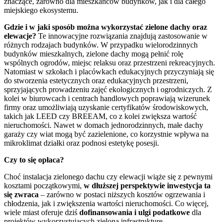
znaczące, zarówno dla mieszkańców budynków, jak i dla całego
miejskiego ekosystemu.
Gdzie i w jaki sposób można wykorzystać zielone dachy oraz
elewacje?
Te innowacyjne rozwiązania znajdują zastosowanie w
różnych rodzajach budynków. W przypadku wielorodzinnych
budynków mieszkalnych, zielone dachy mogą pełnić rolę
wspólnych ogrodów, miejsc relaksu oraz przestrzeni rekreacyjnych.
Natomiast w szkołach i placówkach edukacyjnych przyczyniają się
do stworzenia estetycznych oraz edukacyjnych przestrzeni,
sprzyjających prowadzeniu zajęć ekologicznych i ogrodniczych. Z
kolei w biurowcach i centrach handlowych poprawiają wizerunek
firmy oraz umożliwiają uzyskanie certyfikatów środowiskowych,
takich jak LEED czy BREEAM, co z kolei zwiększa wartość
nieruchomości. Nawet w domach jednorodzinnych, małe dachy
garaży czy wiat mogą być zazielenione, co korzystnie wpływa na
mikroklimat działki oraz podnosi estetykę posesji.
Czy to się opłaca?
Choć instalacja zielonego dachu czy elewacji wiąże się z pewnymi
kosztami początkowymi,
w dłuższej perspektywie inwestycja ta
się zwraca
– zarówno w postaci niższych kosztów ogrzewania i
chłodzenia, jak i zwiększenia wartości nieruchomości. Co więcej,
wiele miast oferuje dziś
dofinansowania i ulgi podatkowe
dla
projektów wykorzystujących zieloną infrastrukturę.