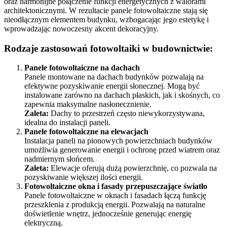
oraz harmonijne połączenie funkcji energetycznych z walorami
architektonicznymi. W rezultacie panele fotowoltaiczne stają się
nieodłącznym elementem budynku, wzbogacając jego estetykę i
wprowadzając nowoczesny akcent dekoracyjny.
Rodzaje zastosowań fotowoltaiki w budownictwie:
Panele fotowoltaiczne na dachach
Panele montowane na dachach budynków pozwalają na
efektywne pozyskiwanie energii słonecznej. Mogą być
instalowane zarówno na dachach płaskich, jak i skośnych, co
zapewnia maksymalne nasłonecznienie.
Zaleta:
Dachy to przestrzeń często niewykorzystywana,
idealna do instalacji paneli.
Panele fotowoltaiczne na elewacjach
Instalacja paneli na pionowych powierzchniach budynków
umożliwia generowanie energii i ochronę przed wiatrem oraz
nadmiernym słońcem.
Zaleta:
Elewacje oferują dużą powierzchnię, co pozwala na
pozyskiwanie większej ilości energii.
Fotowoltaiczne okna i fasady przepuszczające światło
Panele fotowoltaiczne w oknach i fasadach łączą funkcję
przeszklenia z produkcją energii. Pozwalają na naturalne
doświetlenie wnętrz, jednocześnie generując energię
elektryczną.