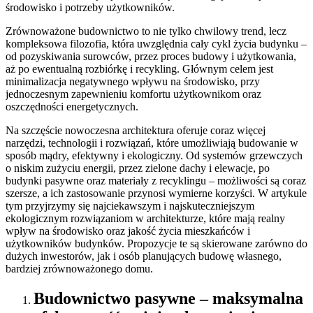
środowisko i potrzeby użytkowników.
Zrównoważone budownictwo to nie tylko chwilowy trend, lecz
kompleksowa filozofia, która uwzględnia cały cykl życia budynku –
od pozyskiwania surowców, przez proces budowy i użytkowania,
aż po ewentualną rozbiórkę i recykling. Głównym celem jest
minimalizacja negatywnego wpływu na środowisko, przy
jednoczesnym zapewnieniu komfortu użytkownikom oraz
oszczędności energetycznych.
Na szczęście nowoczesna architektura oferuje coraz więcej
narzędzi, technologii i rozwiązań, które umożliwiają budowanie w
sposób mądry, efektywny i ekologiczny. Od systemów grzewczych
o niskim zużyciu energii, przez zielone dachy i elewacje, po
budynki pasywne oraz materiały z recyklingu – możliwości są coraz
szersze, a ich zastosowanie przynosi wymierne korzyści. W artykule
tym przyjrzymy się najciekawszym i najskuteczniejszym
ekologicznym rozwiązaniom w architekturze, które mają realny
wpływ na środowisko oraz jakość życia mieszkańców i
użytkowników budynków. Propozycje te są skierowane zarówno do
dużych inwestorów, jak i osób planujących budowę własnego,
bardziej zrównoważonego domu.
Budownictwo pasywne – maksymalna