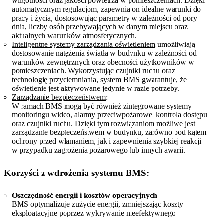
wilgotności oraz jakości powietrza w pomieszczeniach. Dzięki
automatycznym regulacjom, zapewnia on idealne warunki do
pracy i życia, dostosowując parametry w zależności od pory
dnia, liczby osób przebywających w danym miejscu oraz
aktualnych warunków atmosferycznych.
Inteligentne systemy zarządzania oświetleniem
umożliwiają
dostosowanie natężenia światła w budynku w zależności od
warunków zewnętrznych oraz obecności użytkowników w
pomieszczeniach. Wykorzystując czujniki ruchu oraz
technologię przyciemniania, system BMS gwarantuje, że
oświetlenie jest aktywowane jedynie w razie potrzeby.
Zarządzanie bezpieczeństwem
:
W ramach BMS mogą być również zintegrowane systemy
monitoringu wideo, alarmy przeciwpożarowe, kontrola dostępu
oraz czujniki ruchu. Dzięki tym rozwiązaniom możliwe jest
zarządzanie bezpieczeństwem w budynku, zarówno pod kątem
ochrony przed włamaniem, jak i zapewnienia szybkiej reakcji
w przypadku zagrożenia pożarowego lub innych awarii.
Korzyści z wdrożenia systemu BMS:
Oszczędność energii i kosztów operacyjnych
BMS optymalizuje zużycie energii, zmniejszając koszty
eksploatacyjne poprzez wykrywanie nieefektywnego