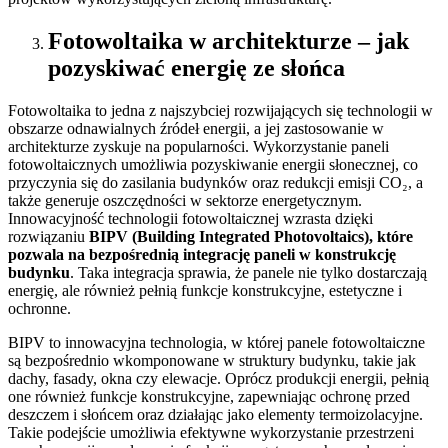
Fotowoltaika w architekturze – jak
pozyskiwać energię ze słońca
Fotowoltaika to jedna z najszybciej rozwijających się technologii w
obszarze odnawialnych źródeł energii, a jej zastosowanie w
architekturze zyskuje na popularności. Wykorzystanie paneli
fotowoltaicznych umożliwia pozyskiwanie energii słonecznej, co
przyczynia się do zasilania budynków oraz redukcji emisji CO₂, a
także generuje oszczędności w sektorze energetycznym.
Innowacyjność technologii fotowoltaicznej wzrasta dzięki
rozwiązaniu
BIPV (Building Integrated Photovoltaics), które
pozwala na bezpośrednią integrację paneli w konstrukcję
budynku
. Taka integracja sprawia, że panele nie tylko dostarczają
energię, ale również pełnią funkcje konstrukcyjne, estetyczne i
ochronne.
BIPV to innowacyjna technologia, w której panele fotowoltaiczne
są bezpośrednio wkomponowane w struktury budynku, takie jak
dachy, fasady, okna czy elewacje. Oprócz produkcji energii, pełnią
one również funkcje konstrukcyjne, zapewniając ochronę przed
deszczem i słońcem oraz działając jako elementy termoizolacyjne.
Takie podejście umożliwia efektywne wykorzystanie przestrzeni