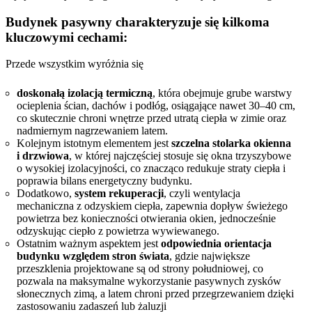
Budynek pasywny charakteryzuje się kilkoma
kluczowymi cechami:
Przede wszystkim wyróżnia się
doskonałą izolacją termiczną
, która obejmuje grube warstwy
ocieplenia ścian, dachów i podłóg, osiągające nawet 30–40 cm,
co skutecznie chroni wnętrze przed utratą ciepła w zimie oraz
nadmiernym nagrzewaniem latem.
Kolejnym istotnym elementem jest
szczelna stolarka okienna
i drzwiowa
, w której najczęściej stosuje się okna trzyszybowe
o wysokiej izolacyjności, co znacząco redukuje straty ciepła i
poprawia bilans energetyczny budynku.
Dodatkowo,
system rekuperacji
, czyli wentylacja
mechaniczna z odzyskiem ciepła, zapewnia dopływ świeżego
powietrza bez konieczności otwierania okien, jednocześnie
odzyskując ciepło z powietrza wywiewanego.
Ostatnim ważnym aspektem jest
odpowiednia orientacja
budynku względem stron świata
, gdzie największe
przeszklenia projektowane są od strony południowej, co
pozwala na maksymalne wykorzystanie pasywnych zysków
słonecznych zimą, a latem chroni przed przegrzewaniem dzięki
zastosowaniu zadaszeń lub żaluzji