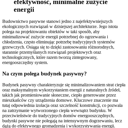
efektywność, minimalne zużycie
energii
Budownictwo pasywne stanowi jedno z najefektywniejszych
ekologicznych rozwiązań w dzisiejszej architekturze. Jego istota
polega na projektowaniu obiektów w taki sposób, aby
minimalizować zużycie energii potrzebnej do ogrzewania i
chłodzenia, często eliminując potrzebę tradycyjnych systemów
grzewczych. Osiąga się to dzięki zastosowaniu różnorodnych,
starannie przemyślanych rozwiązań projektowych oraz
technologicznych, które razem tworzą zintegrowany,
energooszczędny system.
Na czym polega budynek pasywny?
Budynek pasywny charakteryzuje się minimalizowaniem strat ciepła
oraz maksymalnym wykorzystaniem energii z naturalnych źródeł,
takich jak promieniowanie słoneczne, ciepło generowane przez
mieszkańców czy urządzenia domowe. Kluczowe znaczenie ma
tutaj odpowiednia izolacja oraz szczelność konstrukcji, co pozwala
na zatrzymanie wytworzonego ciepła wewnątrz budynku. W
przeciwieństwie do tradycyjnych domów energooszczędnych,
budynki pasywne nie polegają na intensywnym dogrzewaniu, lecz
dążą do efektywnego gromadzenia i wykorzystywania energii.