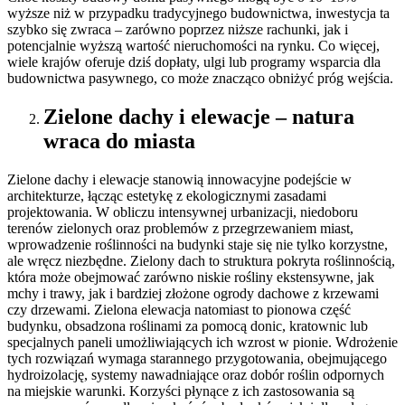
wyższe niż w przypadku tradycyjnego budownictwa, inwestycja ta
szybko się zwraca – zarówno poprzez niższe rachunki, jak i
potencjalnie wyższą wartość nieruchomości na rynku. Co więcej,
wiele krajów oferuje dziś dopłaty, ulgi lub programy wsparcia dla
budownictwa pasywnego, co może znacząco obniżyć próg wejścia.
Zielone dachy i elewacje – natura
wraca do miasta
Zielone dachy i elewacje stanowią innowacyjne podejście w
architekturze, łącząc estetykę z ekologicznymi zasadami
projektowania. W obliczu intensywnej urbanizacji, niedoboru
terenów zielonych oraz problemów z przegrzewaniem miast,
wprowadzenie roślinności na budynki staje się nie tylko korzystne,
ale wręcz niezbędne. Zielony dach to struktura pokryta roślinnością,
która może obejmować zarówno niskie rośliny ekstensywne, jak
mchy i trawy, jak i bardziej złożone ogrody dachowe z krzewami
czy drzewami. Zielona elewacja natomiast to pionowa część
budynku, obsadzona roślinami za pomocą donic, kratownic lub
specjalnych paneli umożliwiających ich wzrost w pionie. Wdrożenie
tych rozwiązań wymaga starannego przygotowania, obejmującego
hydroizolację, systemy nawadniające oraz dobór roślin odpornych
na miejskie warunki. Korzyści płynące z ich zastosowania są