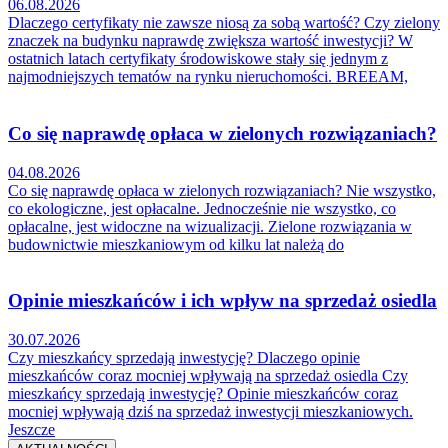
06.08.2026
Dlaczego certyfikaty nie zawsze niosą za sobą wartość? Czy zielony
znaczek na budynku naprawdę zwiększa wartość inwestycji? W
ostatnich latach certyfikaty środowiskowe stały się jednym z
najmodniejszych tematów na rynku nieruchomości. BREEAM,
Co się naprawdę opłaca w zielonych rozwiązaniach?
04.08.2026
Co się naprawdę opłaca w zielonych rozwiązaniach? Nie wszystko,
co ekologiczne, jest opłacalne. Jednocześnie nie wszystko, co
opłacalne, jest widoczne na wizualizacji. Zielone rozwiązania w
budownictwie mieszkaniowym od kilku lat należą do
Opinie mieszkańców i ich wpływ na sprzedaż osiedla
30.07.2026
Czy mieszkańcy sprzedają inwestycję? Dlaczego opinie
mieszkańców coraz mocniej wpływają na sprzedaż osiedla Czy
mieszkańcy sprzedają inwestycję? Opinie mieszkańców coraz
mocniej wpływają dziś na sprzedaż inwestycji mieszkaniowych.
Jeszcze