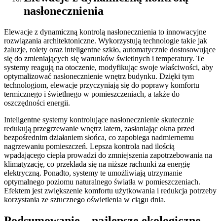
nasłonecznienia
Elewacje z dynamiczną kontrolą nasłonecznienia to innowacyjne
rozwiązania architektoniczne. Wykorzystują technologie takie jak
żaluzje, rolety oraz inteligentne szkło, automatycznie dostosowujące
się do zmieniających się warunków świetlnych i temperatury. Te
systemy reagują na otoczenie, modyfikując swoje właściwości, aby
optymalizować nasłonecznienie wnętrz budynku. Dzięki tym
technologiom, elewacje przyczyniają się do poprawy komfortu
termicznego i świetlnego w pomieszczeniach, a także do
oszczędności energii.
Inteligentne systemy kontrolujące nasłonecznienie skutecznie
redukują przegrzewanie wnętrz latem, zasłaniając okna przed
bezpośrednim działaniem słońca, co zapobiega nadmiernemu
nagrzewaniu pomieszczeń. Lepsza kontrola nad ilością
wpadającego ciepła prowadzi do zmniejszenia zapotrzebowania na
klimatyzację, co przekłada się na niższe rachunki za energię
elektryczną. Ponadto, systemy te umożliwiają utrzymanie
optymalnego poziomu naturalnego światła w pomieszczeniach.
Efektem jest zwiększenie komfortu użytkowania i redukcja potrzeby
korzystania ze sztucznego oświetlenia w ciągu dnia.
Podsumowanie – najlepsze ekologiczne