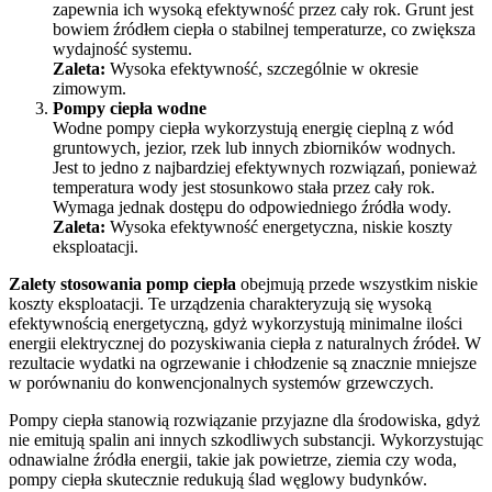
zapewnia ich wysoką efektywność przez cały rok. Grunt jest
bowiem źródłem ciepła o stabilnej temperaturze, co zwiększa
wydajność systemu.
Zaleta:
Wysoka efektywność, szczególnie w okresie
zimowym.
Pompy ciepła wodne
Wodne pompy ciepła wykorzystują energię cieplną z wód
gruntowych, jezior, rzek lub innych zbiorników wodnych.
Jest to jedno z najbardziej efektywnych rozwiązań, ponieważ
temperatura wody jest stosunkowo stała przez cały rok.
Wymaga jednak dostępu do odpowiedniego źródła wody.
Zaleta:
Wysoka efektywność energetyczna, niskie koszty
eksploatacji.
Zalety stosowania pomp ciepła
obejmują przede wszystkim niskie
koszty eksploatacji. Te urządzenia charakteryzują się wysoką
efektywnością energetyczną, gdyż wykorzystują minimalne ilości
energii elektrycznej do pozyskiwania ciepła z naturalnych źródeł. W
rezultacie wydatki na ogrzewanie i chłodzenie są znacznie mniejsze
w porównaniu do konwencjonalnych systemów grzewczych.
Pompy ciepła stanowią rozwiązanie przyjazne dla środowiska, gdyż
nie emitują spalin ani innych szkodliwych substancji. Wykorzystując
odnawialne źródła energii, takie jak powietrze, ziemia czy woda,
pompy ciepła skutecznie redukują ślad węglowy budynków.