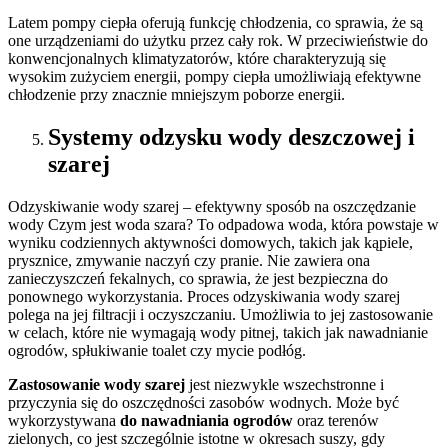
Latem pompy ciepła oferują funkcję chłodzenia, co sprawia, że są
one urządzeniami do użytku przez cały rok. W przeciwieństwie do
konwencjonalnych klimatyzatorów, które charakteryzują się
wysokim zużyciem energii, pompy ciepła umożliwiają efektywne
chłodzenie przy znacznie mniejszym poborze energii.
Systemy odzysku wody deszczowej i
szarej
Odzyskiwanie wody szarej – efektywny sposób na oszczędzanie
wody Czym jest woda szara? To odpadowa woda, która powstaje w
wyniku codziennych aktywności domowych, takich jak kąpiele,
prysznice, zmywanie naczyń czy pranie. Nie zawiera ona
zanieczyszczeń fekalnych, co sprawia, że jest bezpieczna do
ponownego wykorzystania. Proces odzyskiwania wody szarej
polega na jej filtracji i oczyszczaniu. Umożliwia to jej zastosowanie
w celach, które nie wymagają wody pitnej, takich jak nawadnianie
ogrodów, spłukiwanie toalet czy mycie podłóg.
Zastosowanie wody szarej
jest niezwykle wszechstronne i
przyczynia się do oszczędności zasobów wodnych. Może być
wykorzystywana
do nawadniania ogrodów
oraz terenów
zielonych, co jest szczególnie istotne w okresach suszy, gdy