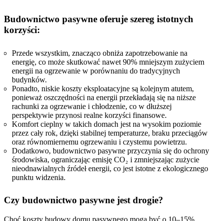
Budownictwo pasywne oferuje szereg istotnych
korzyści:
Przede wszystkim, znacząco obniża zapotrzebowanie na
energię, co może skutkować nawet 90% mniejszym zużyciem
energii na ogrzewanie w porównaniu do tradycyjnych
budynków.
Ponadto, niskie koszty eksploatacyjne są kolejnym atutem,
ponieważ oszczędności na energii przekładają się na niższe
rachunki za ogrzewanie i chłodzenie, co w dłuższej
perspektywie przynosi realne korzyści finansowe.
Komfort cieplny w takich domach jest na wysokim poziomie
przez cały rok, dzięki stabilnej temperaturze, braku przeciągów
oraz równomiernemu ogrzewaniu i czystemu powietrzu.
Dodatkowo, budownictwo pasywne przyczynia się do ochrony
środowiska, ograniczając emisję CO₂ i zmniejszając zużycie
nieodnawialnych źródeł energii, co jest istotne z ekologicznego
punktu widzenia.
Czy budownictwo pasywne jest drogie?
Choć koszty budowy domu pasywnego mogą być o 10–15%