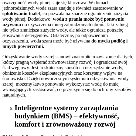
oszczędność wody pitnej staje się kluczowa. W domach
jednorodzinnych woda szara znajduje również zastosowanie
w
spłukiwaniu toalet
, co pozwala na znaczne ograniczenie zużycia
wody pitnej. Dodatkowo,
woda z prania może być ponownie
używana
do czyszczenia mniej zabrudzonych ubrań. Taki zabieg
nie tylko zmniejsza zużycie wody, ale także ogranicza potrzebę
stosowania detergentów. Ostatecznie, po odpowiednim
oczyszczeniu, woda szara może być używana
do mycia podłóg i
innych powierzchni.
Odzyskiwanie wody szarej stanowi znakomite rozwiązanie dla tych,
którzy pragną wspierać zrównoważony rozwój i ograniczać swój
ślad węglowy. Jest to skuteczny sposób na oszczędzanie wody,
obniżenie kosztów eksploatacyjnych oraz korzystny wpływ na
środowisko. Dzięki nowoczesnym systemom odzyskiwania wody
szarej, możemy łatwo ponownie wykorzystać wodę do mniej
wymagających zastosowań, co przyczynia się do ochrony zasobów
naturalnych.
Inteligentne systemy zarządzania
budynkiem (BMS) – efektywność,
komfort i zrównoważony rozwój