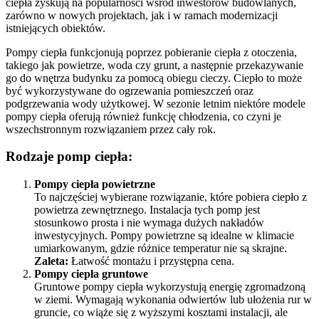
ciepła zyskują na popularności wśród inwestorów budowlanych,
zarówno w nowych projektach, jak i w ramach modernizacji
istniejących obiektów.
Pompy ciepła funkcjonują poprzez pobieranie ciepła z otoczenia,
takiego jak powietrze, woda czy grunt, a następnie przekazywanie
go do wnętrza budynku za pomocą obiegu cieczy. Ciepło to może
być wykorzystywane do ogrzewania pomieszczeń oraz
podgrzewania wody użytkowej. W sezonie letnim niektóre modele
pompy ciepła oferują również funkcję chłodzenia, co czyni je
wszechstronnym rozwiązaniem przez cały rok.
Rodzaje pomp ciepła:
Pompy ciepła powietrzne
To najczęściej wybierane rozwiązanie, które pobiera ciepło z
powietrza zewnętrznego. Instalacja tych pomp jest
stosunkowo prosta i nie wymaga dużych nakładów
inwestycyjnych. Pompy powietrzne są idealne w klimacie
umiarkowanym, gdzie różnice temperatur nie są skrajne.
Zaleta:
Łatwość montażu i przystępna cena.
Pompy ciepła gruntowe
Gruntowe pompy ciepła wykorzystują energię zgromadzoną
w ziemi. Wymagają wykonania odwiertów lub ułożenia rur w
gruncie, co wiąże się z wyższymi kosztami instalacji, ale