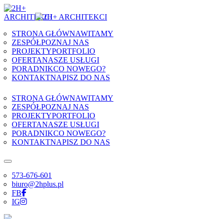
Skip to content
STRONA GŁÓWNA
WITAMY
ZESPÓŁ
POZNAJ NAS
PROJEKTY
PORTFOLIO
OFERTA
NASZE USŁUGI
PORADNIK
CO NOWEGO?
KONTAKT
NAPISZ DO NAS
STRONA GŁÓWNA
WITAMY
ZESPÓŁ
POZNAJ NAS
PROJEKTY
PORTFOLIO
OFERTA
NASZE USŁUGI
PORADNIK
CO NOWEGO?
KONTAKT
NAPISZ DO NAS
573-676-601
biuro@2hplus.pl
FB
IG