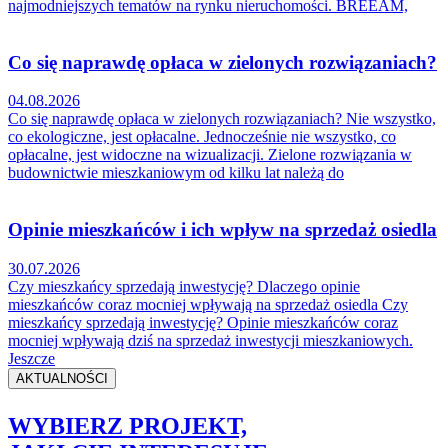
najmodniejszych tematów na rynku nieruchomości. BREEAM,
Co się naprawdę opłaca w zielonych rozwiązaniach?
04.08.2026
Co się naprawdę opłaca w zielonych rozwiązaniach? Nie wszystko,
co ekologiczne, jest opłacalne. Jednocześnie nie wszystko, co
opłacalne, jest widoczne na wizualizacji. Zielone rozwiązania w
budownictwie mieszkaniowym od kilku lat należą do
Opinie mieszkańców i ich wpływ na sprzedaż osiedla
30.07.2026
Czy mieszkańcy sprzedają inwestycję? Dlaczego opinie
mieszkańców coraz mocniej wpływają na sprzedaż osiedla Czy
mieszkańcy sprzedają inwestycję? Opinie mieszkańców coraz
mocniej wpływają dziś na sprzedaż inwestycji mieszkaniowych.
Jeszcze
AKTUALNOŚCI
WYBIERZ PROJEKT,