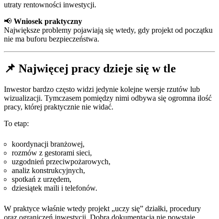
utraty rentowności inwestycji.
📢
Wniosek praktyczny
Największe problemy pojawiają się wtedy, gdy projekt od początku
nie ma buforu bezpieczeństwa.
📌 Najwięcej pracy dzieje się w tle
Inwestor bardzo często widzi jedynie kolejne wersje rzutów lub
wizualizacji. Tymczasem pomiędzy nimi odbywa się ogromna ilość
pracy, której praktycznie nie widać.
To etap:
koordynacji branżowej,
rozmów z gestorami sieci,
uzgodnień przeciwpożarowych,
analiz konstrukcyjnych,
spotkań z urzędem,
dziesiątek maili i telefonów.
W praktyce właśnie wtedy projekt „uczy się” działki, procedury
oraz ograniczeń inwestycji. Dobra dokumentacja nie powstaje