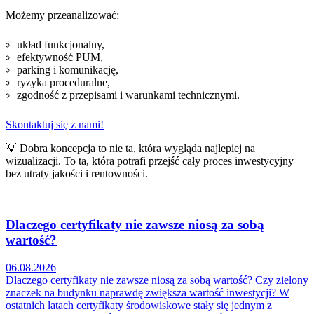
Możemy przeanalizować:
układ funkcjonalny,
efektywność PUM,
parking i komunikację,
ryzyka proceduralne,
zgodność z przepisami i warunkami technicznymi.
Skontaktuj się z nami!
💡 Dobra koncepcja to nie ta, która wygląda najlepiej na
wizualizacji. To ta, która potrafi przejść cały proces inwestycyjny
bez utraty jakości i rentowności.
Dlaczego certyfikaty nie zawsze niosą za sobą
wartość?
06.08.2026
Dlaczego certyfikaty nie zawsze niosą za sobą wartość? Czy zielony
znaczek na budynku naprawdę zwiększa wartość inwestycji? W
ostatnich latach certyfikaty środowiskowe stały się jednym z