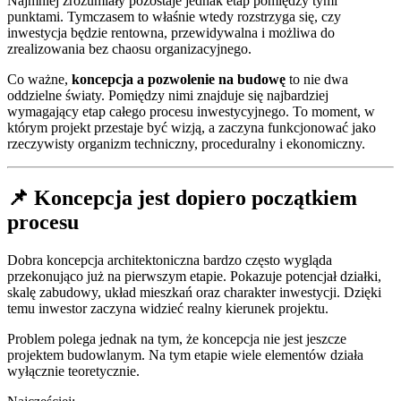
Najmniej zrozumiały pozostaje jednak etap pomiędzy tymi
punktami. Tymczasem to właśnie wtedy rozstrzyga się, czy
inwestycja będzie rentowna, przewidywalna i możliwa do
zrealizowania bez chaosu organizacyjnego.
Co ważne,
koncepcja a pozwolenie na budowę
to nie dwa
oddzielne światy. Pomiędzy nimi znajduje się najbardziej
wymagający etap całego procesu inwestycyjnego. To moment, w
którym projekt przestaje być wizją, a zaczyna funkcjonować jako
rzeczywisty organizm techniczny, proceduralny i ekonomiczny.
📌 Koncepcja jest dopiero początkiem
procesu
Dobra koncepcja architektoniczna bardzo często wygląda
przekonująco już na pierwszym etapie. Pokazuje potencjał działki,
skalę zabudowy, układ mieszkań oraz charakter inwestycji. Dzięki
temu inwestor zaczyna widzieć realny kierunek projektu.
Problem polega jednak na tym, że koncepcja nie jest jeszcze
projektem budowlanym. Na tym etapie wiele elementów działa
wyłącznie teoretycznie.