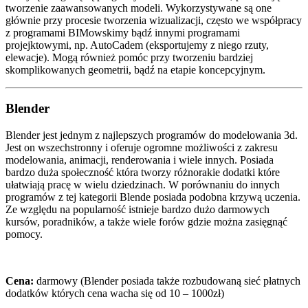
tworzenie zaawansowanych modeli. Wykorzystywane są one
głównie przy procesie tworzenia wizualizacji, często we współpracy
z programami BIMowskimy bądź innymi programami
projejktowymi, np. AutoCadem (eksportujemy z niego rzuty,
elewacje). Mogą również pomóc przy tworzeniu bardziej
skomplikowanych geometrii, bądź na etapie koncepcyjnym.
Blender
Blender jest jednym z najlepszych programów do modelowania 3d.
Jest on wszechstronny i oferuje ogromne możliwości z zakresu
modelowania, animacji, renderowania i wiele innych. Posiada
bardzo duża społeczność która tworzy różnorakie dodatki które
ułatwiają pracę w wielu dziedzinach. W porównaniu do innych
programów z tej kategorii Blende posiada podobna krzywą uczenia.
Ze względu na popularność istnieje bardzo dużo darmowych
kursów, poradników, a także wiele forów gdzie można zasięgnąć
pomocy.
Cena:
darmowy (Blender posiada także rozbudowaną sieć płatnych
dodatków których cena wacha się od 10 – 1000zł)