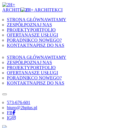
Skip to content
STRONA GŁÓWNA
WITAMY
ZESPÓŁ
POZNAJ NAS
PROJEKTY
PORTFOLIO
OFERTA
NASZE USŁUGI
PORADNIK
CO NOWEGO?
KONTAKT
NAPISZ DO NAS
STRONA GŁÓWNA
WITAMY
ZESPÓŁ
POZNAJ NAS
PROJEKTY
PORTFOLIO
OFERTA
NASZE USŁUGI
PORADNIK
CO NOWEGO?
KONTAKT
NAPISZ DO NAS
573-676-601
biuro@2hplus.pl
FB
IG