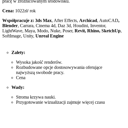
pracę w zróżnicowanym środowisku.
Cena:
1022zł/ rok
Współpracuje z: 3ds Max
, After Effects,
Archicad
, AutoCAD
,
Blender
, Carrara, Cinema 4d, Daz 3d, Houdini, Inventor,
LightWave, Maya, Modo, Nuke, Poser,
Revit, Rhino, SketchUp
,
SoftImage, Unity,
Unreal Engine
Zalety:
Wysoka jakość renderów.
Rozbudowane opcje dostosowywania oferujące
najwyższą swobode pracy.
Cena
Wady:
Stroma krzywa nauki.
Przygotowanie wizualizacji zajmuje więcej czasu