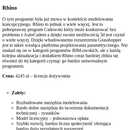
Rhino
O tym programie była już mowa w kontekście modelowania
koncepcyjnego. Rhino to jednak o wiele więcej. Jest to
pełnoprawny program Cadowski który może konkurować bez
problemu z AutoCadem a dzięki swoim możliwością 3d jest czymś
o wiele więcej. Dzięki wbudowanemu rozszerzeniu Grasshopper
jest to także wiodąca platforma projektowania parametrycznego. Nie
znalazł się on w kategorii programów BIM-owskich, ale z każdą
kolejna aktualizacja i dodatkiem Rhino coraz bardziej zbliża się
również do tej kategorii czyniąc go bardzo uniwersalnym
programem.
Cena:
4245 zł – licencja dożywotnia
Zalety:
Rozbudowane narzędzia modelowania
Bardo dobre narzędzia do tworzenia dokumentacji
technicznej – rysunków
Model licencyjny – jednorazowa opłata
Szybki rozwój, bardzo liczna społeczność oferująca
bardzo dużo przydatnych rozszerzeń