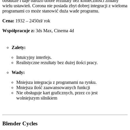
obsłudze i daje bardzo dobre rezultaty bez konieczności zmiany
wielu ustawień. Corona nie posiada zbyt dobrej integracji z wieloma
programami co może stanowić duża wade programu.
Cena:
1932 – 2450zł/ rok
Współpracuje z:
3ds Max, Cinema 4d
Zalety:
Intuicyjny interfejs.
Realistyczne rezultaty bez dużej ilości pracy.
Wady:
Mniejsza integracja z programami na rynku.
Mniejsza ilość zaawansowanych funkcji
Nie obsługuje kart graficznych, przez co jest
wolniejszym silnikiem
Blender Cycles