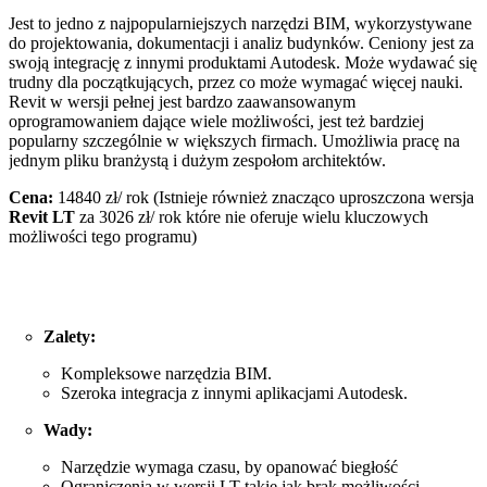
Jest to jedno z najpopularniejszych narzędzi BIM, wykorzystywane
do projektowania, dokumentacji i analiz budynków. Ceniony jest za
swoją integrację z innymi produktami Autodesk. Może wydawać się
trudny dla początkujących, przez co może wymagać więcej nauki.
Revit w wersji pełnej jest bardzo zaawansowanym
oprogramowaniem dające wiele możliwości, jest też bardziej
popularny szczególnie w większych firmach. Umożliwia pracę na
jednym pliku branżystą i dużym zespołom architektów.
Cena:
14840 zł/ rok (Istnieje również znacząco uproszczona wersja
Revit LT
za 3026 zł/ rok które nie oferuje wielu kluczowych
możliwości tego programu)
Zalety:
Kompleksowe narzędzia BIM.
Szeroka integracja z innymi aplikacjami Autodesk.
Wady:
Narzędzie wymaga czasu, by opanować biegłość
Ograniczenia w wersji LT takie jak brak możliwości