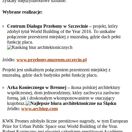
zyskały międzynarodowe uznanie.
Wybrane realizacje:
Centrum Dialogu Przełomy w Szczecinie –
projekt, który
zdobył tytuł World Building of the Year 2016. To unikalne
połączenie przestrzeni miejskiej z muzealną, gdzie dach pełni
funkcję placu.
źródło:
www.przelomy.muzeum.szczecin.pl
Projekt jest unikalnym połączeniem przestrzeni miejskiej z
muzealną, gdzie dach budynku pełni funkcję placu.
Arka Koniecznego w Brennej –
ikona polskiej architektury
współczesnej, dom jednorodzinny, który zachwyca zarówno
formą, jak i doskonałym wkomponowaniem w otaczający
krajobraz.
źródło:
www.archiup.com
KWK Promes zdobyło liczne prestiżowe nagrody, w tym European
Prize for Urban Public Space oraz World Building of the Year.
Robert Konieczny jest również członkiem prestiżowej Académie