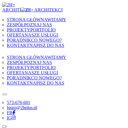
Skip to content
STRONA GŁÓWNA
WITAMY
ZESPÓŁ
POZNAJ NAS
PROJEKTY
PORTFOLIO
OFERTA
NASZE USŁUGI
PORADNIK
CO NOWEGO?
KONTAKT
NAPISZ DO NAS
STRONA GŁÓWNA
WITAMY
ZESPÓŁ
POZNAJ NAS
PROJEKTY
PORTFOLIO
OFERTA
NASZE USŁUGI
PORADNIK
CO NOWEGO?
KONTAKT
NAPISZ DO NAS
573-676-601
biuro@2hplus.pl
FB
IG