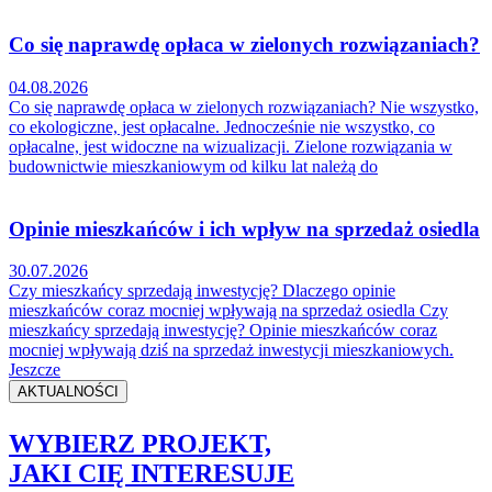
Co się naprawdę opłaca w zielonych rozwiązaniach?
04.08.2026
Co się naprawdę opłaca w zielonych rozwiązaniach? Nie wszystko,
co ekologiczne, jest opłacalne. Jednocześnie nie wszystko, co
opłacalne, jest widoczne na wizualizacji. Zielone rozwiązania w
budownictwie mieszkaniowym od kilku lat należą do
Opinie mieszkańców i ich wpływ na sprzedaż osiedla
30.07.2026
Czy mieszkańcy sprzedają inwestycję? Dlaczego opinie
mieszkańców coraz mocniej wpływają na sprzedaż osiedla Czy
mieszkańcy sprzedają inwestycję? Opinie mieszkańców coraz
mocniej wpływają dziś na sprzedaż inwestycji mieszkaniowych.
Jeszcze
AKTUALNOŚCI
WYBIERZ PROJEKT,
JAKI CIĘ INTERESUJE