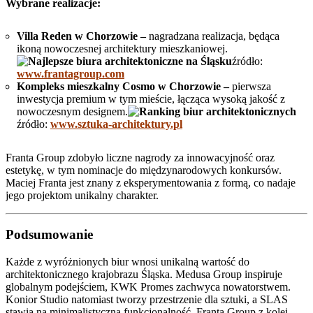
Wybrane realizacje:
Villa Reden w Chorzowie –
nagradzana realizacja, będąca
ikoną nowoczesnej architektury mieszkaniowej.
źródło:
www.frantagroup.com
Kompleks mieszkalny Cosmo w Chorzowie –
pierwsza
inwestycja premium w tym mieście, łącząca wysoką jakość z
nowoczesnym designem.
źródło:
www.sztuka-architektury.pl
Franta Group zdobyło liczne nagrody za innowacyjność oraz
estetykę, w tym nominacje do międzynarodowych konkursów.
Maciej Franta jest znany z eksperymentowania z formą, co nadaje
jego projektom unikalny charakter.
Podsumowanie
Każde z wyróżnionych biur wnosi unikalną wartość do
architektonicznego krajobrazu Śląska. Medusa Group inspiruje
globalnym podejściem, KWK Promes zachwyca nowatorstwem.
Konior Studio natomiast tworzy przestrzenie dla sztuki, a SLAS
stawia na minimalistyczną funkcjonalność. Franta Group z kolei