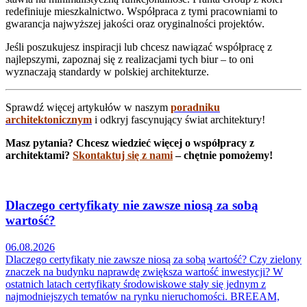
redefiniuje mieszkalnictwo. Współpraca z tymi pracowniami to
gwarancja najwyższej jakości oraz oryginalności projektów.
Jeśli poszukujesz inspiracji lub chcesz nawiązać współpracę z
najlepszymi, zapoznaj się z realizacjami tych biur – to oni
wyznaczają standardy w polskiej architekturze.
Sprawdź więcej artykułów w naszym
poradniku
architektonicznym
i odkryj fascynujący świat architektury!
Masz pytania? Chcesz wiedzieć więcej o współpracy z
architektami?
Skontaktuj się z nami
– chętnie pomożemy!
Dlaczego certyfikaty nie zawsze niosą za sobą
wartość?
06.08.2026
Dlaczego certyfikaty nie zawsze niosą za sobą wartość? Czy zielony
znaczek na budynku naprawdę zwiększa wartość inwestycji? W
ostatnich latach certyfikaty środowiskowe stały się jednym z
najmodniejszych tematów na rynku nieruchomości. BREEAM,