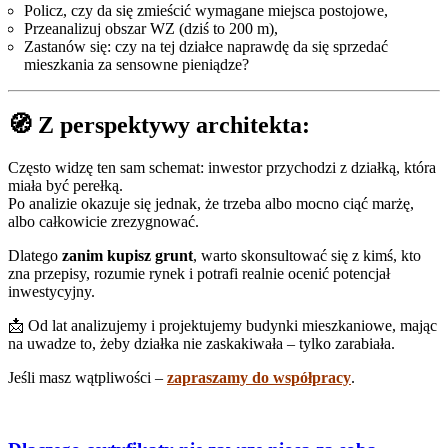
Policz, czy da się zmieścić wymagane miejsca postojowe,
Przeanalizuj obszar WZ (dziś to 200 m),
Zastanów się: czy na tej działce naprawdę da się sprzedać
mieszkania za sensowne pieniądze?
🧭 Z perspektywy architekta:
Często widzę ten sam schemat: inwestor przychodzi z działką, która
miała być perełką.
Po analizie okazuje się jednak, że trzeba albo mocno ciąć marżę,
albo całkowicie zrezygnować.
Dlatego
zanim kupisz grunt
, warto skonsultować się z kimś, kto
zna przepisy, rozumie rynek i potrafi realnie ocenić potencjał
inwestycyjny.
📩 Od lat analizujemy i projektujemy budynki mieszkaniowe, mając
na uwadze to, żeby działka nie zaskakiwała – tylko zarabiała.
Jeśli masz wątpliwości –
zapraszamy do współpracy
.