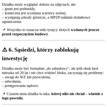
Działka może wyglądać dobrze na zdjęciach, ale:
– grunt jest podmokły,
– konieczna jest wymiana warstwy nośnej,
– występują szkody górnicze, a MPZP nakłada dodatkowe
ograniczenia.
📌 Wszystko to oznacza setki tysięcy złotych
wydanych jeszcze
przed rozpoczęciem budowy
.
⚠️ 6. Sąsiedzi, którzy zablokują
inwestycję
Działka może być formalnie „do zabudowy”, ale jeśli obok ktoś
mieszka od 20 lat i nie chce widzieć bloku, zaczynają się problemy:
– uwagi do WZ lub pozwolenia,
– odwołania,
– postępowania sądowe.
📌 Czasem tania działka to taka,
której nikt nie chciał – właśnie z
tego powodu
.