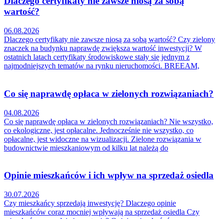
Dlaczego certyfikaty nie zawsze niosą za sobą
wartość?
06.08.2026
Dlaczego certyfikaty nie zawsze niosą za sobą wartość? Czy zielony
znaczek na budynku naprawdę zwiększa wartość inwestycji? W
ostatnich latach certyfikaty środowiskowe stały się jednym z
najmodniejszych tematów na rynku nieruchomości. BREEAM,
Co się naprawdę opłaca w zielonych rozwiązaniach?
04.08.2026
Co się naprawdę opłaca w zielonych rozwiązaniach? Nie wszystko,
co ekologiczne, jest opłacalne. Jednocześnie nie wszystko, co
opłacalne, jest widoczne na wizualizacji. Zielone rozwiązania w
budownictwie mieszkaniowym od kilku lat należą do
Opinie mieszkańców i ich wpływ na sprzedaż osiedla
30.07.2026
Czy mieszkańcy sprzedają inwestycję? Dlaczego opinie
mieszkańców coraz mocniej wpływają na sprzedaż osiedla Czy