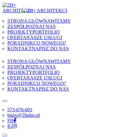
Skip to content
STRONA GŁÓWNA
WITAMY
ZESPÓŁ
POZNAJ NAS
PROJEKTY
PORTFOLIO
OFERTA
NASZE USŁUGI
PORADNIK
CO NOWEGO?
KONTAKT
NAPISZ DO NAS
STRONA GŁÓWNA
WITAMY
ZESPÓŁ
POZNAJ NAS
PROJEKTY
PORTFOLIO
OFERTA
NASZE USŁUGI
PORADNIK
CO NOWEGO?
KONTAKT
NAPISZ DO NAS
573-676-601
biuro@2hplus.pl
FB
IG