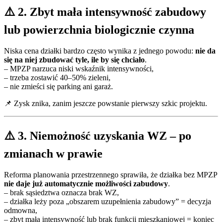
⚠️ 2. Zbyt mała intensywność zabudowy
lub powierzchnia biologicznie czynna
Niska cena działki bardzo często wynika z jednego powodu:
nie da
się na niej zbudować tyle, ile by się chciało
.
– MPZP narzuca niski wskaźnik intensywności,
– trzeba zostawić 40–50% zieleni,
– nie zmieści się parking ani garaż.
📌 Zysk znika, zanim jeszcze powstanie pierwszy szkic projektu.
⚠️ 3. Niemożność uzyskania WZ – po
zmianach w prawie
Reforma planowania przestrzennego sprawiła, że działka bez MPZP
nie daje już automatycznie możliwości zabudowy
.
– brak sąsiedztwa oznacza brak WZ,
– działka leży poza „obszarem uzupełnienia zabudowy” = decyzja
odmowna,
– zbyt mała intensywność lub brak funkcji mieszkaniowej = koniec