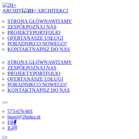
Skip to content
STRONA GŁÓWNA
WITAMY
ZESPÓŁ
POZNAJ NAS
PROJEKTY
PORTFOLIO
OFERTA
NASZE USŁUGI
PORADNIK
CO NOWEGO?
KONTAKT
NAPISZ DO NAS
STRONA GŁÓWNA
WITAMY
ZESPÓŁ
POZNAJ NAS
PROJEKTY
PORTFOLIO
OFERTA
NASZE USŁUGI
PORADNIK
CO NOWEGO?
KONTAKT
NAPISZ DO NAS
573-676-601
biuro@2hplus.pl
FB
IG