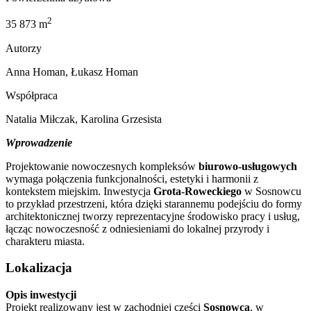
2
35 873 m
Autorzy
Anna Homan, Łukasz Homan
Współpraca
Natalia Miłczak, Karolina Grzesista
Wprowadzenie
Projektowanie nowoczesnych kompleksów
biurowo-usługowych
wymaga połączenia funkcjonalności, estetyki i harmonii z
kontekstem miejskim. Inwestycja
Grota-Roweckiego
w Sosnowcu
to przykład przestrzeni, która dzięki starannemu podejściu do formy
architektonicznej tworzy reprezentacyjne środowisko pracy i usług,
łącząc nowoczesność z odniesieniami do lokalnej przyrody i
charakteru miasta.
Lokalizacja
Opis inwestycji
Projekt realizowany jest w zachodniej części
Sosnowca
, w