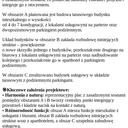
integruje go z otoczeniem.
W obszarze A planowana jest budowa tarasowego budynku
mieszkalnego o wysokości
od 4 do 7 kondygnacji, z lokalami usługowymi na parterze oraz
dwupoziomowym parkingiem podziemnym.
Układ budynków w obszarze B zakłada rozbudowę istniejących
struktur – powiększenie
o nowe skrzydło jednego z budynków, przekształcenie drugiego na
biurowy z lokalami usługowymi na parterze oraz nadbudowanie
kolejnego i przekształcenie go w aparthotel z parkingiem
podziemnym.
W obszarze C zrealizowano budynek usługowy w układzie
tarasowym z podziemnymi parkingami.
🎯Kluczowe założenia projektowe:
•
Harmonia z naturą:
reprezentacyjny plac z zasadzonymi sosnami
pomiędzy obszarami A i B tworzy centralny punkt integrujący
przestrzeń i kładzie nacisk na kontakt z naturą.
•
Różnorodność funkcji:
obszar A miesza funkcje mieszkalne z
usługami i biurami, obszar B zakłada rozbudowę istniejących
struktur wraz z aparthotelem, a obszar C uzupełnia zabudowę
usługową.