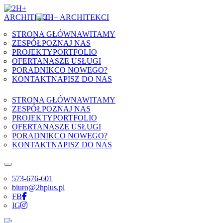
Skip to content
STRONA GŁÓWNA
WITAMY
ZESPÓŁ
POZNAJ NAS
PROJEKTY
PORTFOLIO
OFERTA
NASZE USŁUGI
PORADNIK
CO NOWEGO?
KONTAKT
NAPISZ DO NAS
STRONA GŁÓWNA
WITAMY
ZESPÓŁ
POZNAJ NAS
PROJEKTY
PORTFOLIO
OFERTA
NASZE USŁUGI
PORADNIK
CO NOWEGO?
KONTAKT
NAPISZ DO NAS
573-676-601
biuro@2hplus.pl
FB
IG