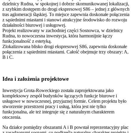
dzielnicy Rudna, w spokojnej i dobrze skomunikowanej lokalizacji,
z szybkim dostępem do drogi ekspresowej S86 – jednej z głównych
tras aglomeracji śląskiej. To miejsce zapewnia doskonałe połączenia
z sąsiednimi miastami i stanowi atrakcyjne środowisko do rozwoju
działalności biurowej i usługowej.
Projekt realizowany w zachodniej części Sosnowca, w dzielnicy
Rudna, to nowoczesna inwestycja, która harmonijnie łączy
funkcjonalność z estetyką.
Zlokalizowana blisko drogi ekspresowej S86, zapewnia doskonałe
połączenia z sąsiednimi miastami. Całość obejmuje trzy obszary: A,
B i C.
Idea i założenia projektowe
Inwestycja Grota-Roweckiego została zaprojektowana jako
kompleksowy zespół budynków łączących funkcje biurowe i
usługowe w nowoczesnej, przyjaznej formie. Celem projektu było
stworzenie przestrzeni pracy i usług, która jest nie tylko
funkcjonalna, ale też integruje się z naturalnym charakterem
otoczenia.
Na działce pomiędzy obszarami A i B powstał reprezentacyjny plac
z zasadzonymi sosnami, co podkreśla naturalny charakter projektu i