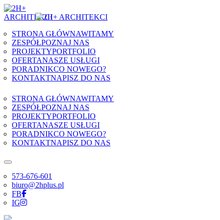
Skip to content
STRONA GŁÓWNA
WITAMY
ZESPÓŁ
POZNAJ NAS
PROJEKTY
PORTFOLIO
OFERTA
NASZE USŁUGI
PORADNIK
CO NOWEGO?
KONTAKT
NAPISZ DO NAS
STRONA GŁÓWNA
WITAMY
ZESPÓŁ
POZNAJ NAS
PROJEKTY
PORTFOLIO
OFERTA
NASZE USŁUGI
PORADNIK
CO NOWEGO?
KONTAKT
NAPISZ DO NAS
573-676-601
biuro@2hplus.pl
FB
IG