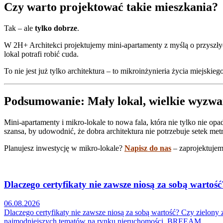
Czy warto projektować takie mieszkania?
Tak – ale
tylko dobrze
.
W 2H+ Architekci projektujemy mini-apartamenty z myślą o przyszłyc
lokal potrafi robić cuda.
To nie jest już tylko architektura – to mikroinżynieria życia miejskiego
Podsumowanie: Mały lokal, wielkie wyzwan
Mini-apartamenty i mikro-lokale to nowa fala, która nie tylko nie op
szansa, by udowodnić, że dobra architektura nie potrzebuje setek met
Planujesz inwestycję w mikro-lokale?
Napisz do nas
– zaprojektujemy
Dlaczego certyfikaty nie zawsze niosą za sobą wartość
06.08.2026
Dlaczego certyfikaty nie zawsze niosą za sobą wartość? Czy zielony
najmodniejszych tematów na rynku nieruchomości. BREEAM,