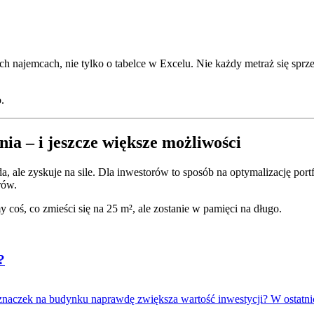
h najemcach, nie tylko o tabelce w Excelu. Nie każdy metraż się sprze
.
ia – i jeszcze większe możliwości
ada, ale zyskuje na sile. Dla inwestorów to sposób na optymalizację po
rów.
 coś, co zmieści się na 25 m², ale zostanie w pamięci na długo.
?
 znaczek na budynku naprawdę zwiększa wartość inwestycji? W ostatnic