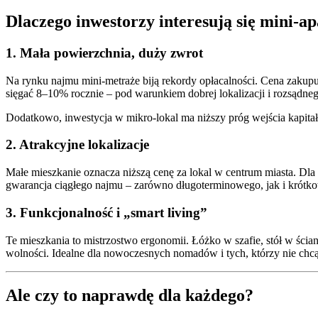
Dlaczego inwestorzy interesują się mini-
1.
Mała powierzchnia, duży zwrot
Na rynku najmu mini-metraże biją rekordy opłacalności. Cena zakupu
sięgać 8–10% rocznie – pod warunkiem dobrej lokalizacji i rozsądneg
Dodatkowo, inwestycja w mikro-lokal ma niższy próg wejścia kapitał
2.
Atrakcyjne lokalizacje
Małe mieszkanie oznacza niższą cenę za lokal w centrum miasta. Dla st
gwarancja ciągłego najmu – zarówno długoterminowego, jak i krótk
3.
Funkcjonalność i „smart living”
Te mieszkania to mistrzostwo ergonomii. Łóżko w szafie, stół w ściani
wolności. Idealne dla nowoczesnych nomadów i tych, którzy nie chcą
Ale czy to naprawdę dla każdego?