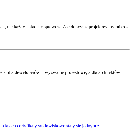
da, nie każdy układ się sprawdzi. Ale dobrze zaprojektowany mikro-
rtfela, dla deweloperów – wyzwanie projektowe, a dla architektów –
h latach certyfikaty środowiskowe stały się jednym z