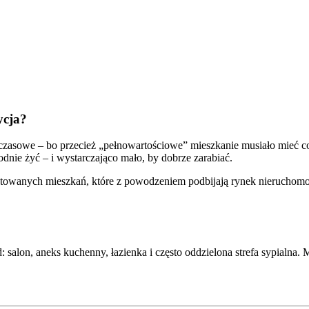
ycja?
czasowe – bo przecież „pełnowartościowe” mieszkanie musiało mieć co
odnie żyć – i wystarczająco mało, by dobrze zarabiać.
jektowanych mieszkań, które z powodzeniem podbijają rynek nieruchomoś
salon, aneks kuchenny, łazienka i często oddzielona strefa sypialna. 