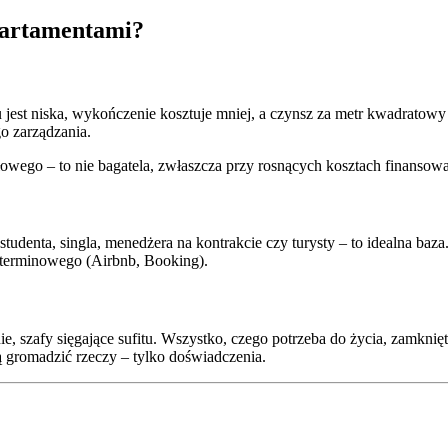
apartamentami?
 jest niska, wykończenie kosztuje mniej, a czynsz za metr kwadratow
o zarządzania.
owego – to nie bagatela, zwłaszcza przy rosnących kosztach finansow
udenta, singla, menedżera na kontrakcie czy turysty – to idealna baza.
oterminowego (Airbnb, Booking).
e, szafy sięgające sufitu. Wszystko, czego potrzeba do życia, zamknięt
 gromadzić rzeczy – tylko doświadczenia.