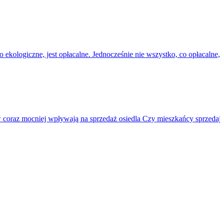
ekologiczne, jest opłacalne. Jednocześnie nie wszystko, co opłacalne
 coraz mocniej wpływają na sprzedaż osiedla Czy mieszkańcy sprzeda