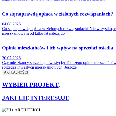
Co się naprawdę opłaca w zielonych rozwiązaniach?
04.08.2026
Co się naprawdę opłaca w zielonych rozwiązaniach? Nie wszystko, co 
mieszkaniowym od kilku lat należą do
Opinie mieszkańców i ich wpływ na sprzedaż osiedla
30.07.2026
Czy mieszkańcy sprzedają inwestycję? Dlaczego opinie mieszkańców
sprzedaż inwestycji mieszkaniowych. Jeszcze
AKTUALNOŚCI
WYBIER PROJEKT,
JAKI CIĘ INTERESUJE