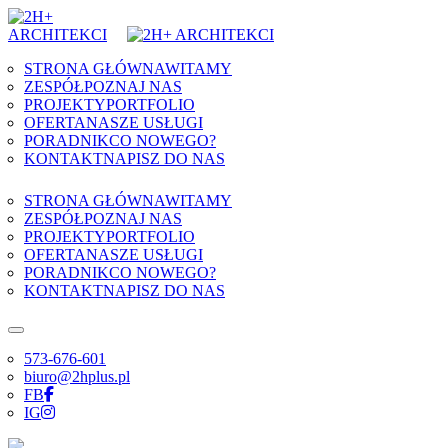
Skip to content
STRONA GŁÓWNA
WITAMY
ZESPÓŁ
POZNAJ NAS
PROJEKTY
PORTFOLIO
OFERTA
NASZE USŁUGI
PORADNIK
CO NOWEGO?
KONTAKT
NAPISZ DO NAS
STRONA GŁÓWNA
WITAMY
ZESPÓŁ
POZNAJ NAS
PROJEKTY
PORTFOLIO
OFERTA
NASZE USŁUGI
PORADNIK
CO NOWEGO?
KONTAKT
NAPISZ DO NAS
573-676-601
biuro@2hplus.pl
FB
IG