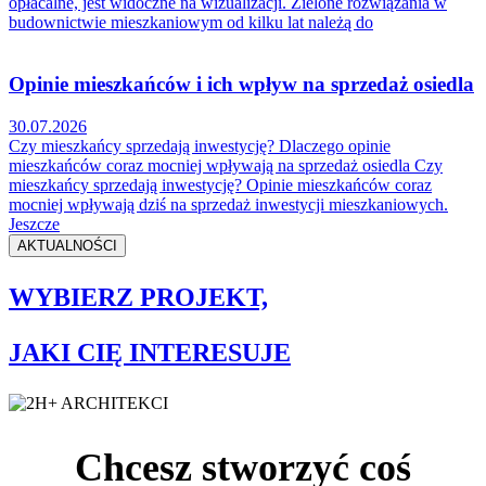
opłacalne, jest widoczne na wizualizacji. Zielone rozwiązania w
budownictwie mieszkaniowym od kilku lat należą do
Opinie mieszkańców i ich wpływ na sprzedaż osiedla
30.07.2026
Czy mieszkańcy sprzedają inwestycję? Dlaczego opinie
mieszkańców coraz mocniej wpływają na sprzedaż osiedla Czy
mieszkańcy sprzedają inwestycję? Opinie mieszkańców coraz
mocniej wpływają dziś na sprzedaż inwestycji mieszkaniowych.
Jeszcze
AKTUALNOŚCI
WYBIERZ PROJEKT,
JAKI CIĘ INTERESUJE
Chcesz stworzyć coś