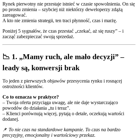
Rynek
pierwotny
nie
przestaje
istnieć
w
czasie
spowolnienia.
On
się
po
prostu
zmienia –
szybciej
niż
niektórzy
deweloperzy
zdążą
zareagować.
A
kto
nie
zmienia
strategii,
ten
traci
płynność,
czas
i
marżę.
Poniżej
5
sygnałów,
że
czas
przestać „
czekać,
aż
się
ruszy” –
i
zacząć
zabezpieczać
swoją
sprzedaż.
📉 1. „Mamy ruch, ale mało decyzji” –
leady są, konwersji brak
To jeden z pierwszych objawów przesycenia rynku i rosnącej
ostrożności klientów.
Co to oznacza w praktyce?
– Twoja oferta przyciąga uwagę, ale nie daje wystarczająco
powodów do działania „tu i teraz”.
– Klienci porównują więcej, pytają o detale, oczekują wartości
dodanej.
📌
To nie czas na standardowe kampanie. To czas na bardzo
precyzyjny, emocjonalny i wartościowy przekaz.