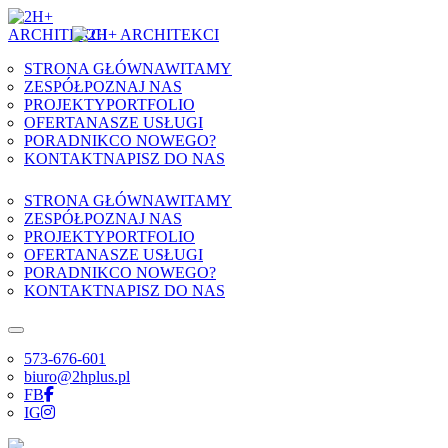
Skip to content
STRONA GŁÓWNA
WITAMY
ZESPÓŁ
POZNAJ NAS
PROJEKTY
PORTFOLIO
OFERTA
NASZE USŁUGI
PORADNIK
CO NOWEGO?
KONTAKT
NAPISZ DO NAS
STRONA GŁÓWNA
WITAMY
ZESPÓŁ
POZNAJ NAS
PROJEKTY
PORTFOLIO
OFERTA
NASZE USŁUGI
PORADNIK
CO NOWEGO?
KONTAKT
NAPISZ DO NAS
573-676-601
biuro@2hplus.pl
FB
IG