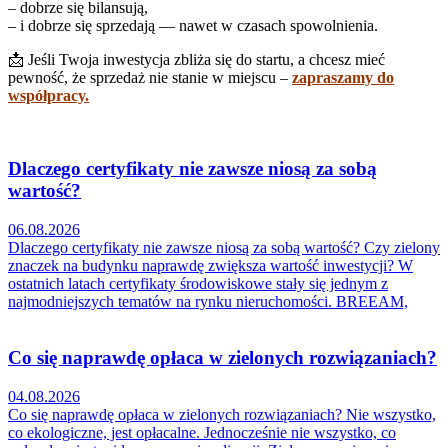
– dobrze się bilansują,
– i dobrze się sprzedają — nawet w czasach spowolnienia.
📩 Jeśli Twoja inwestycja zbliża się do startu, a chcesz mieć
pewność, że sprzedaż nie stanie w miejscu –
zapraszamy do
współpracy.
Dlaczego certyfikaty nie zawsze niosą za sobą
wartość?
06.08.2026
Dlaczego certyfikaty nie zawsze niosą za sobą wartość? Czy zielony
znaczek na budynku naprawdę zwiększa wartość inwestycji? W
ostatnich latach certyfikaty środowiskowe stały się jednym z
najmodniejszych tematów na rynku nieruchomości. BREEAM,
Co się naprawdę opłaca w zielonych rozwiązaniach?
04.08.2026
Co się naprawdę opłaca w zielonych rozwiązaniach? Nie wszystko,
co ekologiczne, jest opłacalne. Jednocześnie nie wszystko, co