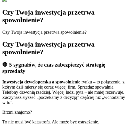
Czy Twoja inwestycja przetrwa
spowolnienie?
Czy Twoja inwestycja przetrwa spowolnienie?
Czy Twoja inwestycja przetrwa
spowolnienie?
🛑 5 sygnałów, że czas zabezpieczyć strategię
sprzedaży
Inwestycja
deweloperska
a
spowolnienie
rynku –
to
połączenie,
z
którym
dziś
mierzy
się
coraz
więcej
firm.
Sprzedaż
spowalnia.
Telefony
dzwonią
rzadziej.
Więcej
ludzi
pyta –
ale
mniej
rezerwuje.
Zaczynasz
słyszeć „
poczekamy
z
decyzją”
częściej
niż „
wchodzimy
w
to”.
Brzmi
znajomo?
To
nie
musi
być
katastrofa.
Ale
może
być
ostrzeżenie.