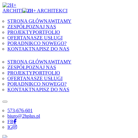
Skip to content
STRONA GŁÓWNA
WITAMY
ZESPÓŁ
POZNAJ NAS
PROJEKTY
PORTFOLIO
OFERTA
NASZE USŁUGI
PORADNIK
CO NOWEGO?
KONTAKT
NAPISZ DO NAS
STRONA GŁÓWNA
WITAMY
ZESPÓŁ
POZNAJ NAS
PROJEKTY
PORTFOLIO
OFERTA
NASZE USŁUGI
PORADNIK
CO NOWEGO?
KONTAKT
NAPISZ DO NAS
573-676-601
biuro@2hplus.pl
FB
IG