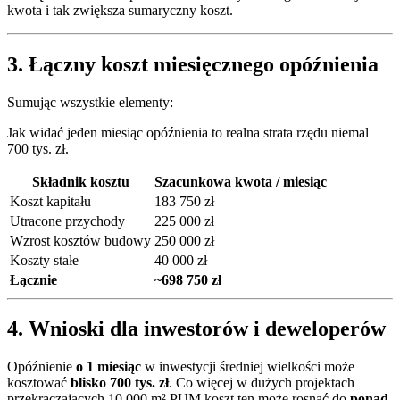
kwota i tak zwiększa sumaryczny koszt.
3. Łączny koszt miesięcznego opóźnienia
Sumując wszystkie elementy:
Jak widać jeden miesiąc opóźnienia to realna strata rzędu niemal
700 tys. zł.
Składnik kosztu
Szacunkowa kwota / miesiąc
Koszt kapitału
183 750 zł
Utracone przychody
225 000 zł
Wzrost kosztów budowy
250 000 zł
Koszty stałe
40 000 zł
Łącznie
~698 750 zł
4. Wnioski dla inwestorów i deweloperów
Opóźnienie
o 1 miesiąc
w inwestycji średniej wielkości może
kosztować
blisko 700 tys. zł
. Co więcej w dużych projektach
przekraczających 10 000 m² PUM koszt ten może rosnąć do
ponad