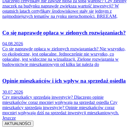
Dlaczego certyfikaty nie zawsze niosą za sobą wartość? Czy zielony
znaczek na budynku naprawdę zwiększa wartość inwestycji? W
ostatnich latach certyfikaty środowiskowe stały się jednym z
najmodniejszych tematów na rynku nieruchomości. BREEAM,
Co się naprawdę opłaca w zielonych rozwiązaniach?
04.08.2026
Co się naprawdę opłaca w zielonych rozwiązaniach? Nie wszystko,
co ekologiczne, jest opłacalne. Jednocześnie nie wszystko, co
opłacalne, jest widoczne na wizualizacji. Zielone rozwiązania w
budownictwie mieszkaniowym od kilku lat należą do
Opinie mieszkańców i ich wpływ na sprzedaż osiedla
30.07.2026
Czy mieszkańcy sprzedają inwestycję? Dlaczego opinie
mieszkańców coraz mocniej wpływają na sprzedaż osiedla Czy
mieszkańcy sprzedają inwestycję? Opinie mieszkańców coraz
mocniej wpływają dziś na sprzedaż inwestycji mieszkaniowych.
Jeszcze
AKTUALNOŚCI