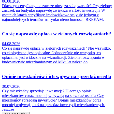
06.08.2026
Dlaczego certyfikaty nie zawsze niosą za sobą wartość? Czy zielony
znaczek na budynku naprawdę zwiększa wartość inwestycji? W
ostatnich latach certyfikaty środowiskowe stały się jednym z
najmodniejszych tematów na rynku nieruchomości. BREEAM,
Co się naprawdę opłaca w zielonych rozwiązaniach?
04.08.2026
Co się naprawdę opłaca w zielonych rozwiązaniach? Nie wszystko,
co ekologiczne, jest opłacalne. Jednocześnie nie wszystko, co
opłacalne, jest widoczne na wizualizacji. Zielone rozwiązania w
budownictwie mieszkaniowym od kilku lat należą do
Opinie mieszkańców i ich wpływ na sprzedaż osiedla
30.07.2026
Czy mieszkańcy sprzedają inwestycję? Dlaczego opinie
mieszkańców coraz mocniej wpływają na sprzedaż osiedla Czy
mieszkańcy sprzedają inwestycję? Opinie mieszkańców coraz
mocniej wpływają dziś na sprzedaż inwestycji mieszkaniowych.
Jeszcze