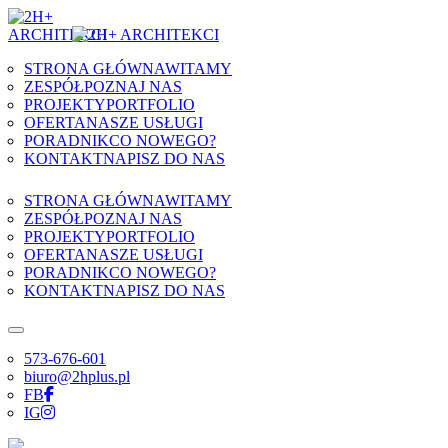
Skip to content
STRONA GŁÓWNA
WITAMY
ZESPÓŁ
POZNAJ NAS
PROJEKTY
PORTFOLIO
OFERTA
NASZE USŁUGI
PORADNIK
CO NOWEGO?
KONTAKT
NAPISZ DO NAS
STRONA GŁÓWNA
WITAMY
ZESPÓŁ
POZNAJ NAS
PROJEKTY
PORTFOLIO
OFERTA
NASZE USŁUGI
PORADNIK
CO NOWEGO?
KONTAKT
NAPISZ DO NAS
573-676-601
biuro@2hplus.pl
FB
IG