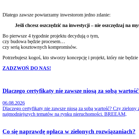
Dlatego zawsze powtarzamy inwestorom jedno zdanie:
Jeśli chcesz oszczędzić na inwestycji – nie oszczędzaj na m
Bo pierwsze 4 tygodnie projektu decydują o tym,
czy budowa będzie procesem…
czy serią kosztownych kompromisów.
Potrzebujesz kogoś, kto stworzy koncepcję i projekt, który nie bę
ZADZWOŃ DO NAS!
Dlaczego certyfikaty nie zawsze niosą za sobą wartość
06.08.2026
Dlaczego certyfikaty nie zawsze niosą za sobą wartość? Czy zielony
najmodniejszych tematów na rynku nieruchomości. BREEAM,
Co się naprawdę opłaca w zielonych rozwiązaniach?