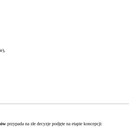
e),
mów
przypada na złe decyzje podjęte na etapie koncepcji: