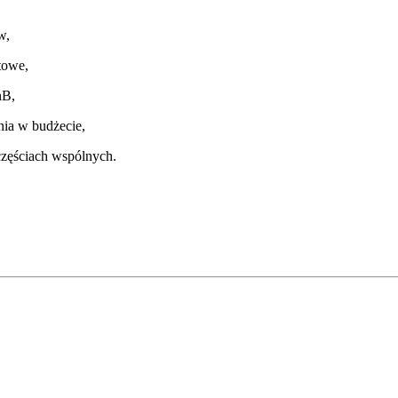
w,
towe,
nB,
nia w budżecie,
częściach wspólnych.