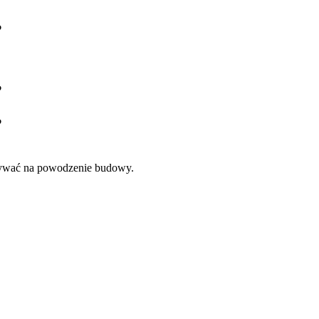
?
?
?
pływać na powodzenie budowy.