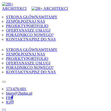
Skip to content
STRONA GŁÓWNA
WITAMY
ZESPÓŁ
POZNAJ NAS
PROJEKTY
PORTFOLIO
OFERTA
NASZE USŁUGI
PORADNIK
CO NOWEGO?
KONTAKT
NAPISZ DO NAS
STRONA GŁÓWNA
WITAMY
ZESPÓŁ
POZNAJ NAS
PROJEKTY
PORTFOLIO
OFERTA
NASZE USŁUGI
PORADNIK
CO NOWEGO?
KONTAKT
NAPISZ DO NAS
573-676-601
biuro@2hplus.pl
FB
IG