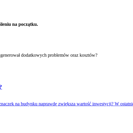
yśleniu na początku.
dzie generował dodatkowych problemów oraz kosztów?
?
 znaczek na budynku naprawdę zwiększa wartość inwestycji? W ostatnic