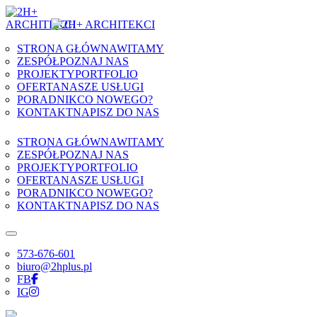
Skip to content
STRONA GŁÓWNA
WITAMY
ZESPÓŁ
POZNAJ NAS
PROJEKTY
PORTFOLIO
OFERTA
NASZE USŁUGI
PORADNIK
CO NOWEGO?
KONTAKT
NAPISZ DO NAS
STRONA GŁÓWNA
WITAMY
ZESPÓŁ
POZNAJ NAS
PROJEKTY
PORTFOLIO
OFERTA
NASZE USŁUGI
PORADNIK
CO NOWEGO?
KONTAKT
NAPISZ DO NAS
573-676-601
biuro@2hplus.pl
FB
IG