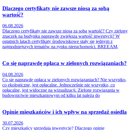
Dlaczego certyfikaty nie zawsze niosą za sobą
wartość?
06.08.2026
Dlaczego certyfikaty nie zawsze niosą za sobą wartość? Czy zielony
znaczek na budynku naprawdę zwiększa wartość inwestycji? W
ostatnich latach certyfikaty środowiskowe stały się jednym z
najmodniejszych tematów na rynku nieruchomości. BREEAM,
Co się naprawdę opłaca w zielonych rozwiązaniach?
04.08.2026
Co się naprawdę opłaca w zielonych rozwiązaniach? Nie wszystko,
co ekologiczne, jest opłacalne. Jednocześnie nie wszystko, co
opłacalne, jest widoczne na wizualizacji. Zielone rozwiązania w
budownictwie mieszkaniowym od kilku lat należą do
Opinie mieszkańców i ich wpływ na sprzedaż osiedla
30.07.2026
Czy mieszkańcy sprzedają inwestycję? Dlaczego opinie