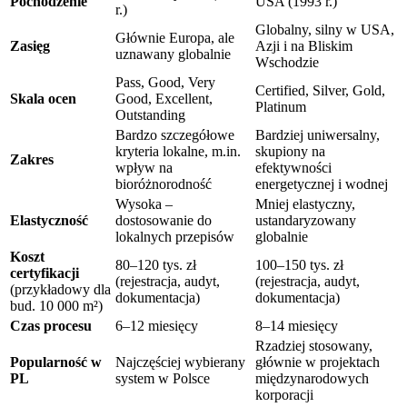
Pochodzenie
USA (1993 r.)
r.)
Globalny, silny w USA,
Głównie Europa, ale
Zasięg
Azji i na Bliskim
uznawany globalnie
Wschodzie
Pass, Good, Very
Certified, Silver, Gold,
Skala ocen
Good, Excellent,
Platinum
Outstanding
Bardzo szczegółowe
Bardziej uniwersalny,
kryteria lokalne, m.in.
skupiony na
Zakres
wpływ na
efektywności
bioróżnorodność
energetycznej i wodnej
Wysoka –
Mniej elastyczny,
Elastyczność
dostosowanie do
ustandaryzowany
lokalnych przepisów
globalnie
Koszt
80–120 tys. zł
100–150 tys. zł
certyfikacji
(rejestracja, audyt,
(rejestracja, audyt,
(przykładowy dla
dokumentacja)
dokumentacja)
bud. 10 000 m²)
Czas procesu
6–12 miesięcy
8–14 miesięcy
Rzadziej stosowany,
Popularność w
Najczęściej wybierany
głównie w projektach
PL
system w Polsce
międzynarodowych
korporacji