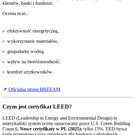
klientów, banki i fundusze.
Ocenia m.in.:
efektywność energetyczną,
wykorzystanie materiałów,
gospodarkę wodną,
wpływ na bioróżnorodność,
komfort użytkowników.
📌
Oficjalna strona BREEAM
Czym jest certyfikat LEED?
LEED (Leadership in Energy and Environmental Design) to
amerykański system oceny opracowany przez U.S. Green Building
Council.
Nowe certyfikaty w PL (2025):
tylko 15%. EED bywa
kartą przetargową przy projektach dla funduszy i globalnych