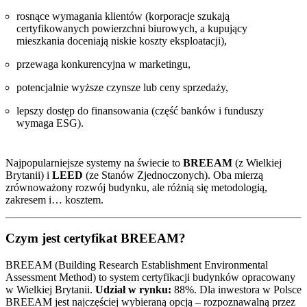
rosnące wymagania klientów (korporacje szukają
certyfikowanych powierzchni biurowych, a kupujący
mieszkania doceniają niskie koszty eksploatacji),
przewaga konkurencyjna w marketingu,
potencjalnie wyższe czynsze lub ceny sprzedaży,
lepszy dostęp do finansowania (część banków i funduszy
wymaga ESG).
Najpopularniejsze systemy na świecie to
BREEAM
(z Wielkiej
Brytanii) i
LEED
(ze Stanów Zjednoczonych). Oba mierzą
zrównoważony rozwój budynku, ale różnią się metodologią,
zakresem i… kosztem.
Czym jest certyfikat BREEAM?
BREEAM (Building Research Establishment Environmental
Assessment Method) to system certyfikacji budynków opracowany
w Wielkiej Brytanii.
Udział w rynku:
88%. Dla inwestora w Polsce
BREEAM jest najczęściej wybieraną opcją – rozpoznawalną przez