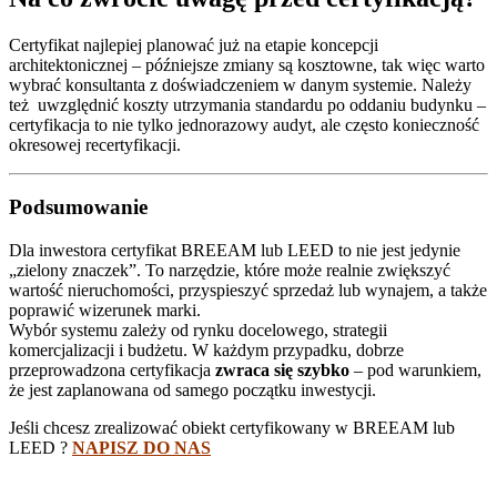
Certyfikat najlepiej planować już na etapie koncepcji
architektonicznej – późniejsze zmiany są kosztowne, tak więc warto
wybrać konsultanta z doświadczeniem w danym systemie. Należy
też uwzględnić koszty utrzymania standardu po oddaniu budynku –
certyfikacja to nie tylko jednorazowy audyt, ale często konieczność
okresowej recertyfikacji.
Podsumowanie
Dla inwestora certyfikat BREEAM lub LEED to nie jest jedynie
„zielony znaczek”. To narzędzie, które może realnie zwiększyć
wartość nieruchomości, przyspieszyć sprzedaż lub wynajem, a także
poprawić wizerunek marki.
Wybór systemu zależy od rynku docelowego, strategii
komercjalizacji i budżetu. W każdym przypadku, dobrze
przeprowadzona certyfikacja
zwraca się szybko
– pod warunkiem,
że jest zaplanowana od samego początku inwestycji.
Jeśli chcesz zrealizować obiekt certyfikowany w BREEAM lub
LEED ?
NAPISZ DO
N
AS